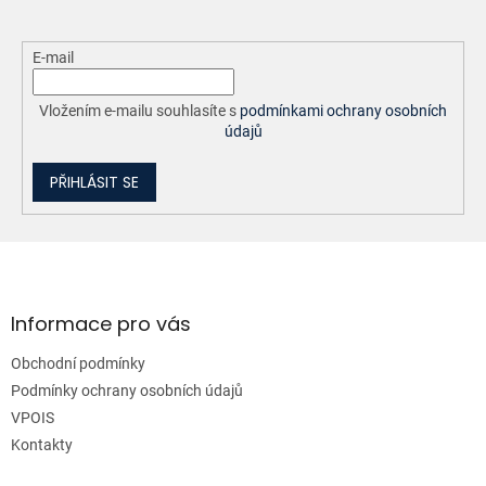
E-mail
Vložením e-mailu souhlasíte s
podmínkami ochrany osobních
údajů
PŘIHLÁSIT SE
Z
á
p
a
Informace pro vás
t
Obchodní podmínky
í
Podmínky ochrany osobních údajů
VPOIS
Kontakty