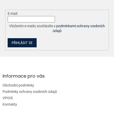
E-mail
Vložením e-mailu souhlasíte s
podmínkami ochrany osobních
údajů
PŘIHLÁSIT SE
Z
á
p
a
Informace pro vás
t
Obchodní podmínky
í
Podmínky ochrany osobních údajů
VPOIS
Kontakty