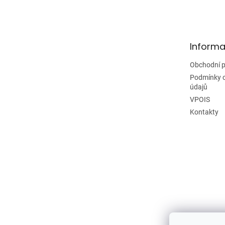
á
p
a
t
Informa
í
Obchodní 
Podmínky 
údajů
VPOIS
Kontakty