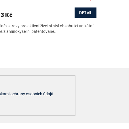
DETAIL
3 Kč
něk stravy pro aktivní životní styl obsahující unikátní
s z aminokyselin, patentované...
kami ochrany osobních údajů