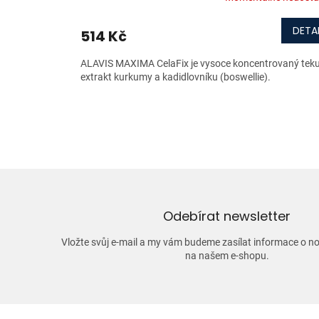
DETAI
514 Kč
ALAVIS MAXIMA CelaFix je vysoce koncentrovaný tek
extrakt kurkumy a kadidlovníku (boswellie).
Odebírat newsletter
Vložte svůj e-mail a my vám budeme zasílat informace o 
na našem e-shopu.
Z