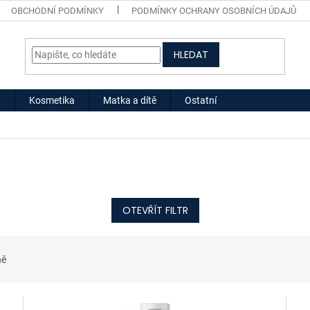
OBCHODNÍ PODMÍNKY
PODMÍNKY OCHRANY OSOBNÍCH ÚDAJŮ
HLEDAT
y
Kosmetika
Matka a dítě
Ostatní
OTEVŘÍT FILTR
ně