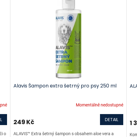
Alavis Šampon extra šetrný pro psy 250 ml
ALA
upné
Momentálně nedostupné
L
DETAIL
249 Kč
1 
či o
ALAVIS™ Extra šetrný šampon s obsahem aloe vera a
Kom