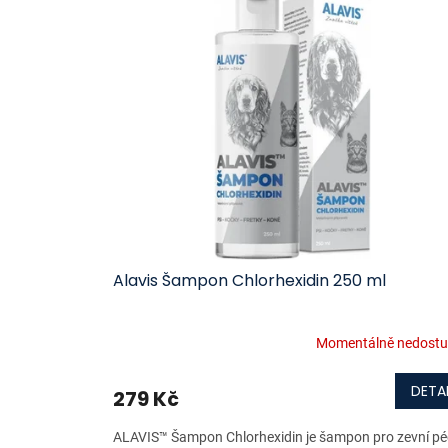
ý
í
p
p
i
r
s
o
p
d
r
u
o
k
d
t
u
ů
k
t
ů
Alavis Šampon Chlorhexidin 250 ml
Momentálně nedost
DETAI
279 Kč
ALAVIS™ Šampon Chlorhexidin je šampon pro zevní pé