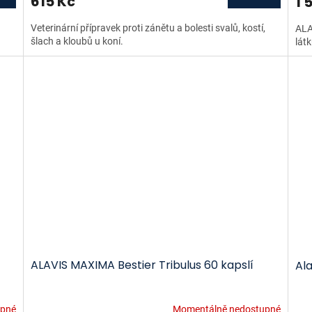
615 Kč
1 
Veterinární přípravek proti zánětu a bolesti svalů, kostí,
ALA
šlach a kloubů u koní.
látk
ALAVIS MAXIMA Bestier Tribulus 60 kapslí
Al
upné
Momentálně nedostupné