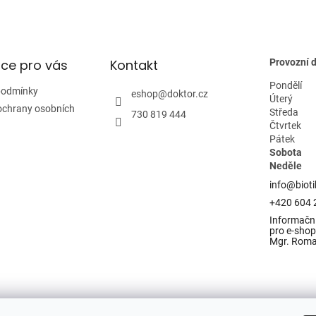
i
s
u
ce pro vás
Kontakt
Provozní 
Pondělí
podmínky
eshop
@
doktor.cz
Úterý
ochrany osobních
Středa
730 819 444
Čtvrtek
Pátek
Sobota
Neděle
info@bioti
+420 604 
Informační
pro e-shop 
Mgr. Rom