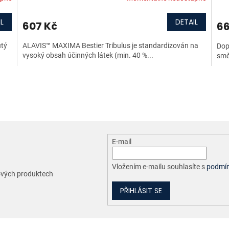
L
DETAIL
607 Kč
66
utý
ALAVIS™ MAXIMA Bestier Tribulus je standardizován na
Dopl
vysoký obsah účinných látek (min. 40 %...
smě
O
v
l
á
d
a
c
E-mail
í
p
r
Vložením e-mailu souhlasíte s
podmín
nových produktech
v
k
PŘIHLÁSIT SE
y
v
ý
p