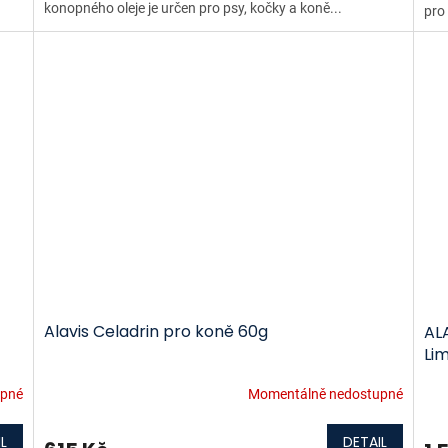
konopného oleje je určen pro psy, kočky a koně...
pro
Alavis Celadrin pro koně 60g
AL
Li
upné
Momentálně nedostupné
L
DETAIL