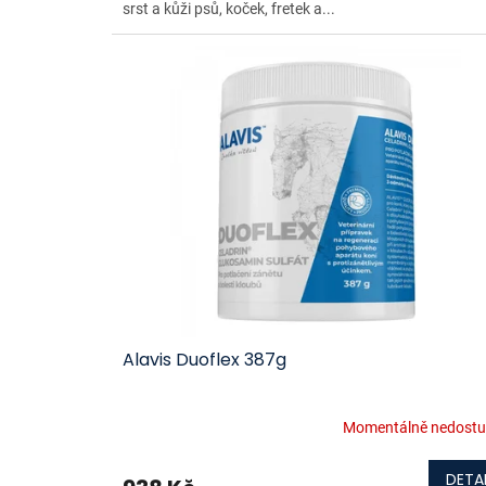
srst a kůži psů, koček, fretek a...
Alavis Duoflex 387g
Momentálně nedost
DETAI