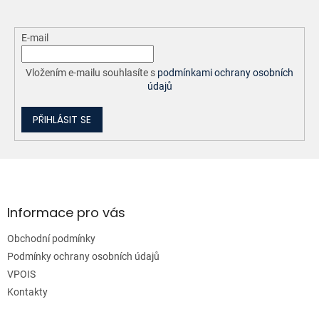
E-mail
Vložením e-mailu souhlasíte s
podmínkami ochrany osobních
údajů
PŘIHLÁSIT SE
Z
á
p
a
Informace pro vás
t
Obchodní podmínky
í
Podmínky ochrany osobních údajů
VPOIS
Kontakty