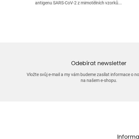
antigenu SARS-CoV-2 z mimotělních vzorků...
Odebírat newsletter
Vložte svůj e-mail a my vám budeme zasílat informace o 
na našem e-shopu.
Z
á
p
a
t
Informa
í