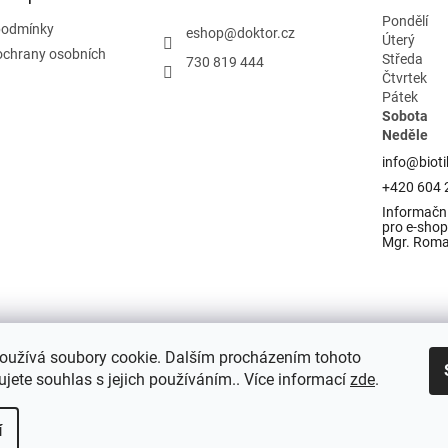
Pondělí
podmínky
eshop
@
doktor.cz
Úterý
ochrany osobních
Středa
730 819 444
Čtvrtek
Pátek
Sobota
Neděle
info@bioti
+420 604 
Informační
pro e-shop 
Mgr. Rom
oužívá soubory cookie. Dalším procházením tohoto
jete souhlas s jejich používáním.. Více informací
zde
.
í
razena.