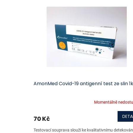
ý
í
p
p
i
r
s
o
p
d
r
u
o
k
d
t
u
ů
k
t
ů
AmonMed Covid-19 antigenní test ze slin 1
Momentálně nedost
DETA
70 Kč
Testovací souprava slouží ke kvalitativnímu detekován