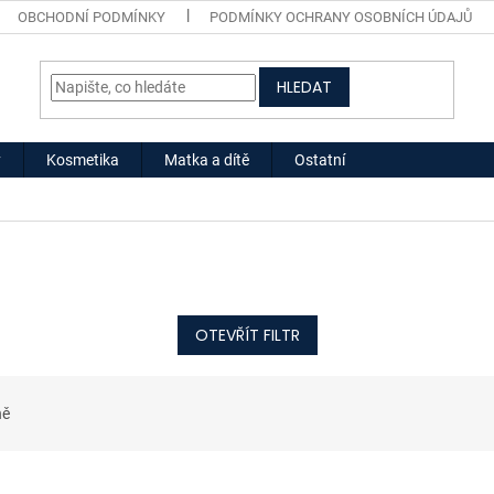
OBCHODNÍ PODMÍNKY
PODMÍNKY OCHRANY OSOBNÍCH ÚDAJŮ
HLEDAT
y
Kosmetika
Matka a dítě
Ostatní
OTEVŘÍT FILTR
ně