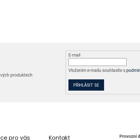
O
v
l
á
d
a
c
E-mail
í
p
r
Vložením e-mailu souhlasíte s
podmín
nových produktech
v
k
PŘIHLÁSIT SE
y
v
ý
p
i
s
u
ce pro vás
Kontakt
Provozní 