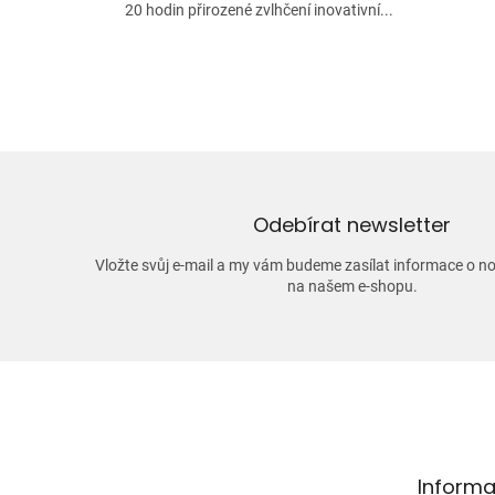
20 hodin přirozené zvlhčení inovativní...
Odebírat newsletter
Vložte svůj e-mail a my vám budeme zasílat informace o 
na našem e-shopu.
Z
á
p
a
t
Informa
í