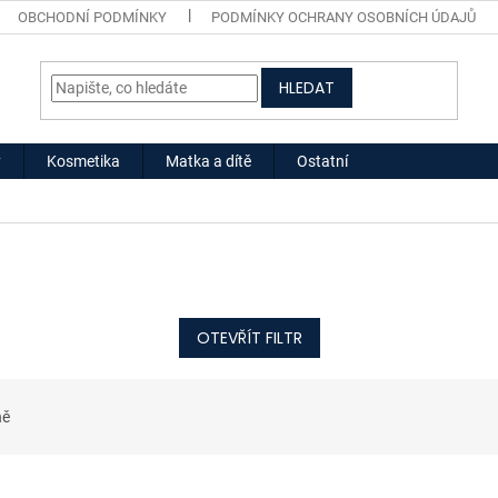
OBCHODNÍ PODMÍNKY
PODMÍNKY OCHRANY OSOBNÍCH ÚDAJŮ
HLEDAT
y
Kosmetika
Matka a dítě
Ostatní
OTEVŘÍT FILTR
ně