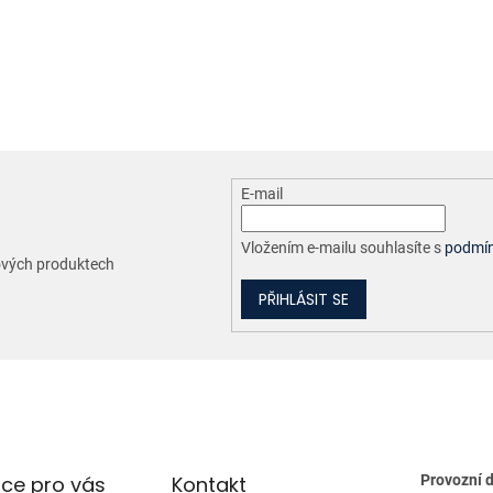
O
v
l
á
d
a
c
E-mail
í
p
r
Vložením e-mailu souhlasíte s
podmín
nových produktech
v
k
PŘIHLÁSIT SE
y
v
ý
p
i
s
u
ce pro vás
Kontakt
Provozní 