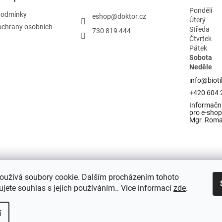
Pondělí
podmínky
eshop
@
doktor.cz
Úterý
ochrany osobních
Středa
730 819 444
Čtvrtek
Pátek
Sobota
Neděle
info@bioti
+420 604 
Informační
pro e-shop 
Mgr. Rom
oužívá soubory cookie. Dalším procházením tohoto
jete souhlas s jejich používáním.. Více informací
zde
.
í
razena.