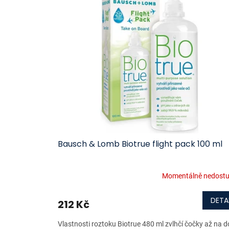
ý
í
p
p
i
r
s
o
p
d
r
u
o
k
d
t
u
ů
k
t
ů
Bausch & Lomb Biotrue flight pack 100 ml
Momentálně nedost
DETA
212 Kč
Vlastnosti roztoku Biotrue 480 ml zvlhčí čočky až na 