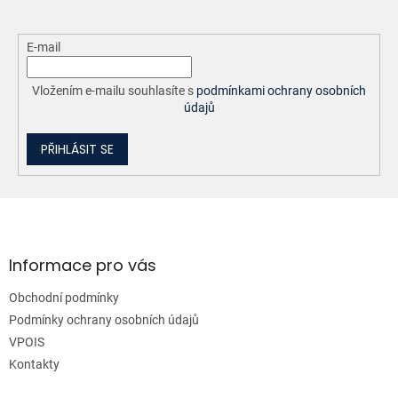
E-mail
Vložením e-mailu souhlasíte s
podmínkami ochrany osobních
údajů
PŘIHLÁSIT SE
Z
á
p
a
Informace pro vás
t
Obchodní podmínky
í
Podmínky ochrany osobních údajů
VPOIS
Kontakty