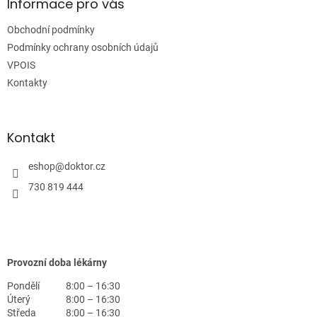
a
Informace pro vás
t
Obchodní podmínky
í
Podmínky ochrany osobních údajů
VPOIS
Kontakty
Kontakt
eshop
@
doktor.cz
730 819 444
Provozní doba lékárny
Pondělí
8:00 – 16:30
Úterý
8:00 – 16:30
Středa
8:00 – 16:30