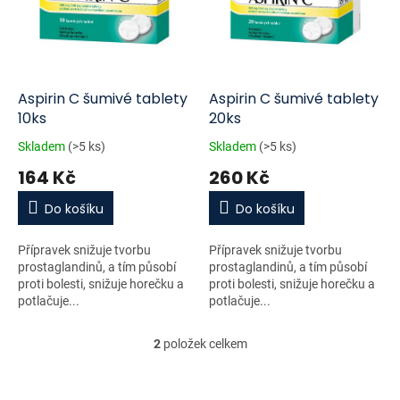
i
r
s
o
p
d
r
u
o
k
d
t
Aspirin C šumivé tablety
Aspirin C šumivé tablety
u
ů
10ks
20ks
k
Skladem
(>5 ks)
Skladem
(>5 ks)
t
164 Kč
260 Kč
ů
Do košíku
Do košíku
Přípravek snižuje tvorbu
Přípravek snižuje tvorbu
prostaglandinů, a tím působí
prostaglandinů, a tím působí
proti bolesti, snižuje horečku a
proti bolesti, snižuje horečku a
potlačuje...
potlačuje...
2
položek celkem
O
v
l