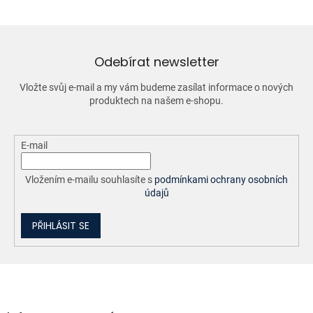
á
d
a
c
í
Odebírat newsletter
p
r
Vložte svůj e-mail a my vám budeme zasílat informace o nových
v
produktech na našem e-shopu.
k
y
v
ý
E-mail
p
i
Vložením e-mailu souhlasíte s
podmínkami ochrany osobních
s
údajů
u
PŘIHLÁSIT SE
Z
á
p