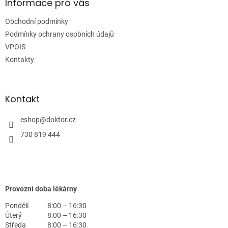
a
Informace pro vás
t
Obchodní podmínky
í
Podmínky ochrany osobních údajů
VPOIS
Kontakty
Kontakt
eshop
@
doktor.cz
730 819 444
Provozní doba lékárny
Pondělí
8:00 – 16:30
Úterý
8:00 – 16:30
Středa
8:00 – 16:30