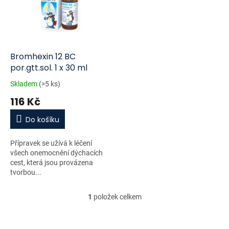
i
r
s
o
p
d
r
u
o
k
d
t
Bromhexin 12 BC
u
ů
por.gtt.sol. 1 x 30 ml
k
Skladem
(>5 ks)
t
116 Kč
ů
Do košíku
Přípravek se užívá k léčení
všech onemocnění dýchacích
cest, která jsou provázena
tvorbou...
1
položek celkem
O
v
l