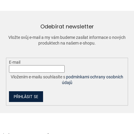
á
d
a
c
í
Odebírat newsletter
p
r
Vložte svůj e-mail a my vám budeme zasílat informace o nových
v
produktech na našem e-shopu.
k
y
v
ý
E-mail
p
i
Vložením e-mailu souhlasíte s
podmínkami ochrany osobních
s
údajů
u
PŘIHLÁSIT SE
Z
á
p