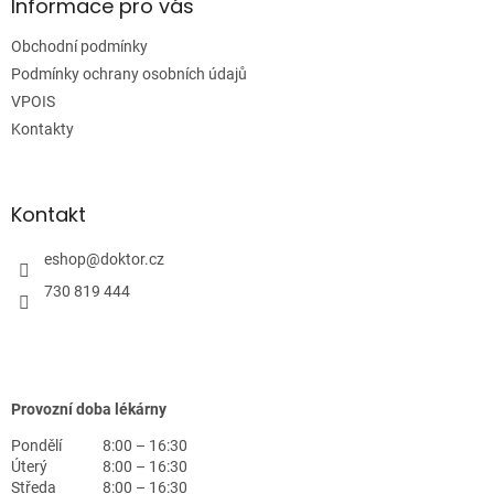
a
Informace pro vás
t
Obchodní podmínky
í
Podmínky ochrany osobních údajů
VPOIS
Kontakty
Kontakt
eshop
@
doktor.cz
730 819 444
Provozní doba lékárny
Pondělí
8:00 – 16:30
Úterý
8:00 – 16:30
Středa
8:00 – 16:30