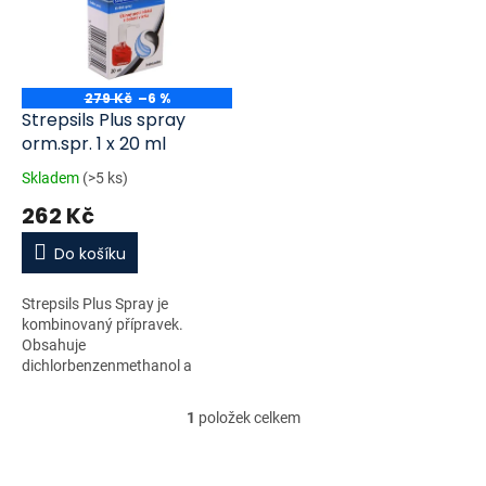
i
r
s
o
p
d
r
u
o
k
279 Kč
–6 %
d
t
Strepsils Plus spray
u
ů
orm.spr. 1 x 20 ml
k
Skladem
(>5 ks)
t
262 Kč
ů
Do košíku
Strepsils Plus Spray je
kombinovaný přípravek.
Obsahuje
dichlorbenzenmethanol a
amylmetakresol,...
1
položek celkem
O
v
l