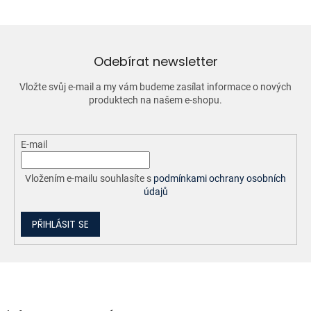
á
d
a
c
í
Odebírat newsletter
p
r
Vložte svůj e-mail a my vám budeme zasílat informace o nových
v
produktech na našem e-shopu.
k
y
v
ý
E-mail
p
i
Vložením e-mailu souhlasíte s
podmínkami ochrany osobních
s
údajů
u
PŘIHLÁSIT SE
Z
á
p