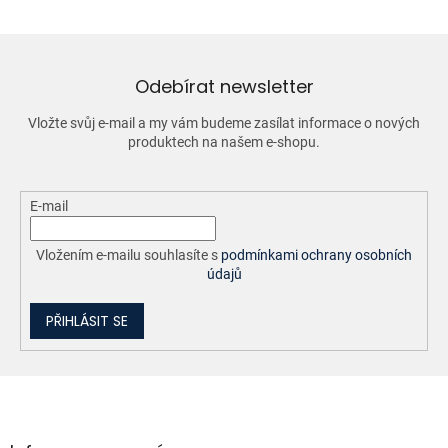
á
d
a
c
í
Odebírat newsletter
p
r
Vložte svůj e-mail a my vám budeme zasílat informace o nových
v
produktech na našem e-shopu.
k
y
v
ý
E-mail
p
i
Vložením e-mailu souhlasíte s
podmínkami ochrany osobních
s
údajů
u
PŘIHLÁSIT SE
Z
á
p