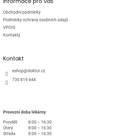
a
Informace pro vás
t
Obchodní podmínky
í
Podmínky ochrany osobních údajů
VPOIS
Kontakty
Kontakt
eshop
@
doktor.cz
730 819 444
Provozní doba lékárny
Pondělí
8:00 – 16:30
Úterý
8:00 – 16:30
Středa
8:00 – 16:30