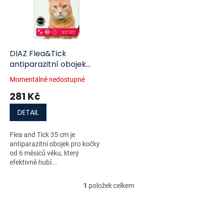
i
r
s
o
p
d
r
u
o
k
d
t
DIAZ Flea&Tick
u
ů
antiparazitní obojek
k
kočka 35 cm
Momentálně nedostupné
t
281 Kč
ů
DETAIL
Flea and Tick 35 cm je
antiparazitní obojek pro kočky
od 6 měsíců věku, který
efektivně hubí...
1
položek celkem
O
v
l