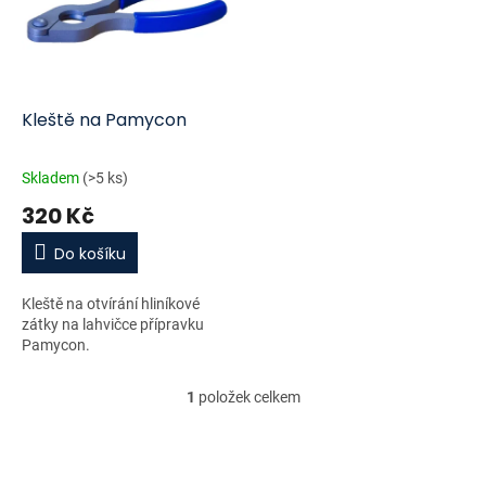
i
r
s
o
p
d
r
u
o
k
d
t
Kleště na Pamycon
u
ů
k
Skladem
(>5 ks)
t
320 Kč
ů
Do košíku
Kleště na otvírání hliníkové
zátky na lahvičce přípravku
Pamycon.
1
položek celkem
O
v
l
á