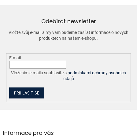
d
a
c
í
Odebírat newsletter
p
r
Vložte svůj e-mail a my vám budeme zasílat informace o nových
v
produktech na našem e-shopu.
k
y
v
ý
E-mail
p
i
Vložením e-mailu souhlasíte s
podmínkami ochrany osobních
s
údajů
u
PŘIHLÁSIT SE
Z
á
p
a
Informace pro vás