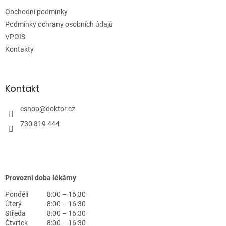
t
Obchodní podmínky
í
Podmínky ochrany osobních údajů
VPOIS
Kontakty
Kontakt
eshop
@
doktor.cz
730 819 444
Provozní doba lékárny
Pondělí
8:00 – 16:30
Úterý
8:00 – 16:30
Středa
8:00 – 16:30
Čtvrtek
8:00 – 16:30