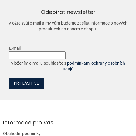
c
í
Odebírat newsletter
p
r
Vložte svůj e-mail a my vám budeme zasílat informace o nových
v
produktech na našem e-shopu.
k
y
v
ý
E-mail
p
i
Vložením e-mailu souhlasíte s
podmínkami ochrany osobních
s
údajů
u
PŘIHLÁSIT SE
Z
á
p
a
Informace pro vás
t
Obchodní podmínky
í