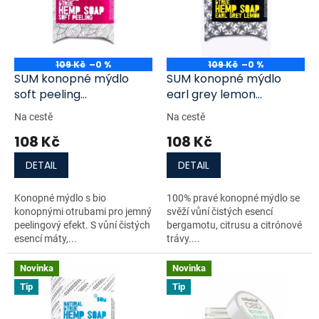
i
r
s
o
p
d
r
u
o
k
109 Kč
–0 %
109 Kč
–0 %
d
t
SUM konopné mýdlo
SUM konopné mýdlo
u
ů
soft peeling
earl grey lemon
k
Natural&True 80 g
Natural&True 80 g
Na cestě
Na cestě
t
108 Kč
108 Kč
ů
DETAIL
DETAIL
Konopné mýdlo s bio
100% pravé konopné mýdlo se
konopnými otrubami pro jemný
svěží vůní čistých esencí
peelingový efekt. S vůní čistých
bergamotu, citrusu a citrónové
esencí máty,...
trávy....
Novinka
Novinka
Tip
Tip