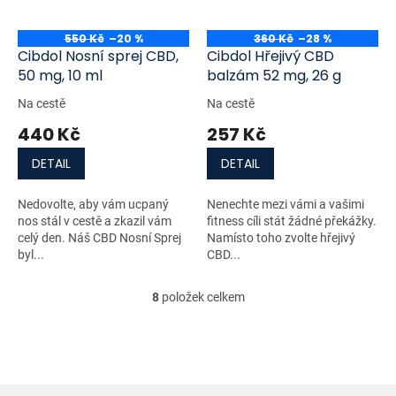
550 Kč
–20 %
360 Kč
–28 %
Cibdol Nosní sprej CBD,
Cibdol Hřejivý CBD
50 mg, 10 ml
balzám 52 mg, 26 g
Na cestě
Na cestě
440 Kč
257 Kč
DETAIL
DETAIL
Nedovolte, aby vám ucpaný
Nenechte mezi vámi a vašimi
nos stál v cestě a zkazil vám
fitness cíli stát žádné překážky.
celý den. Náš CBD Nosní Sprej
Namísto toho zvolte hřejivý
byl...
CBD...
8
položek celkem
O
v
l
á
d
a