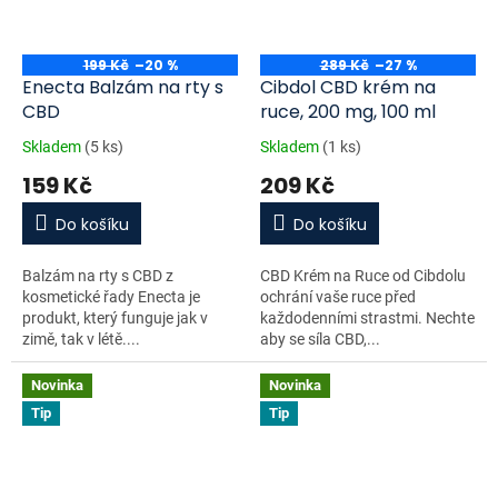
199 Kč
–20 %
289 Kč
–27 %
Enecta Balzám na rty s
Cibdol CBD krém na
CBD
ruce, 200 mg, 100 ml
Skladem
(5 ks)
Skladem
(1 ks)
159 Kč
209 Kč
Do košíku
Do košíku
Balzám na rty s CBD z
CBD Krém na Ruce od Cibdolu
kosmetické řady Enecta je
ochrání vaše ruce před
produkt, který funguje jak v
každodenními strastmi. Nechte
zimě, tak v létě....
aby se síla CBD,...
Novinka
Novinka
Tip
Tip