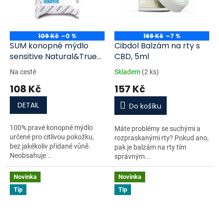
109 Kč
–0 %
169 Kč
–7 %
SUM konopné mýdlo
Cibdol Balzám na rty s
sensitive Natural&True
CBD, 5ml
80 g
Na cestě
Skladem
(2 ks)
108 Kč
157 Kč
DETAIL
Do košíku
100% pravé konopné mýdlo
Máte problémy se suchými a
určené pro citlivou pokožku,
rozpraskanými rty? Pokud ano,
bez jakékoliv přidané vůně.
pak je balzám na rty tím
Neobsahuje...
správným...
Novinka
Novinka
Tip
Tip