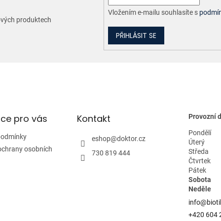
Vložením e-mailu souhlasíte s
podmín
nových produktech
PŘIHLÁSIT SE
ce pro vás
Kontakt
Provozní 
Pondělí
podmínky
eshop
@
doktor.cz
Úterý
ochrany osobních
Středa
730 819 444
Čtvrtek
Pátek
Sobota
Neděle
info@bioti
+420 604 