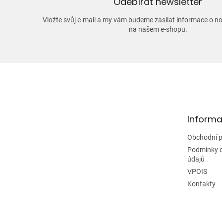
Odebírat newsletter
Vložte svůj e-mail a my vám budeme zasílat informace o 
na našem e-shopu.
Z
á
p
a
t
Informa
í
Obchodní 
Podmínky 
údajů
VPOIS
Kontakty