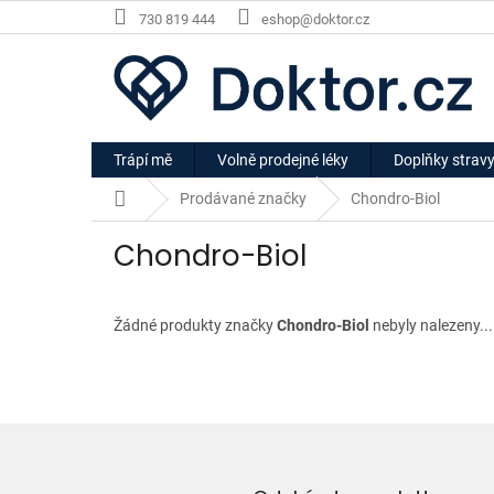
Přejít
730 819 444
eshop@doktor.cz
na
obsah
Trápí mě
Volně prodejné léky
Doplňky strav
Domů
Prodávané značky
Chondro-Biol
Chondro-Biol
Žádné produkty značky
Chondro-Biol
nebyly nalezeny...