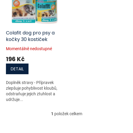
i
r
s
o
p
d
r
u
o
k
d
t
Colafit dog pro psy a
u
ů
kočky 30 kostiček
k
Momentálně nedostupné
t
196 Kč
ů
DETAIL
Doplněk stravy - Přípravek
zlepšuje pohyblivost kloubů,
odstraňuje jejich ztuhlost a
udržuje...
1
položek celkem
O
v
l