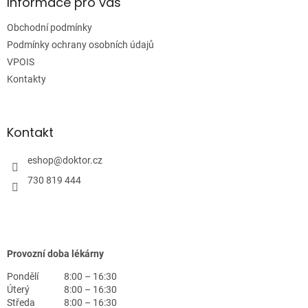
a
Informace pro vás
t
Obchodní podmínky
í
Podmínky ochrany osobních údajů
VPOIS
Kontakty
Kontakt
eshop
@
doktor.cz
730 819 444
Provozní doba lékárny
Pondělí
8:00 – 16:30
Úterý
8:00 – 16:30
Středa
8:00 – 16:30