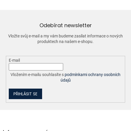
á
d
a
c
í
Odebírat newsletter
p
r
Vložte svůj e-mail a my vám budeme zasílat informace o nových
v
produktech na našem e-shopu.
k
y
v
ý
E-mail
p
i
Vložením e-mailu souhlasíte s
podmínkami ochrany osobních
s
údajů
u
PŘIHLÁSIT SE
Z
á
p