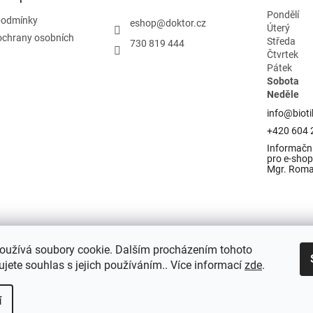
Pondělí
podmínky
eshop
@
doktor.cz
Úterý
ochrany osobních
Středa
730 819 444
Čtvrtek
Pátek
Sobota
Neděle
info@bioti
+420 604 
Informační
pro e-shop 
Mgr. Rom
oužívá soubory cookie. Dalším procházením tohoto
jete souhlas s jejich používáním.. Více informací
zde
.
í
razena.