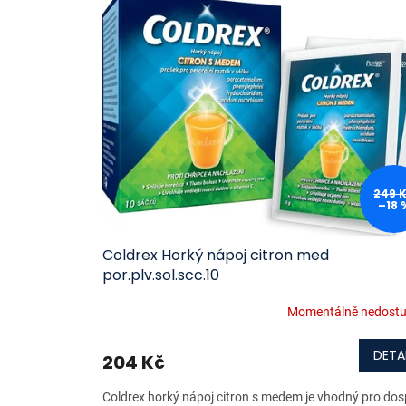
ý
í
p
p
i
r
s
o
p
d
r
u
o
k
d
t
u
ů
k
249 
–18 
t
ů
Coldrex Horký nápoj citron med
por.plv.sol.scc.10
Momentálně nedost
DETA
204 Kč
Coldrex horký nápoj citron s medem je vhodný pro dos