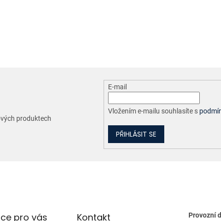
O
v
l
á
d
a
c
E-mail
í
p
r
Vložením e-mailu souhlasíte s
podmín
nových produktech
v
k
PŘIHLÁSIT SE
y
v
ý
p
i
s
u
ce pro vás
Kontakt
Provozní 