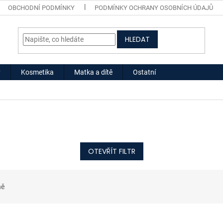
OBCHODNÍ PODMÍNKY
PODMÍNKY OCHRANY OSOBNÍCH ÚDAJŮ
HLEDAT
y
Kosmetika
Matka a dítě
Ostatní
OTEVŘÍT FILTR
ně