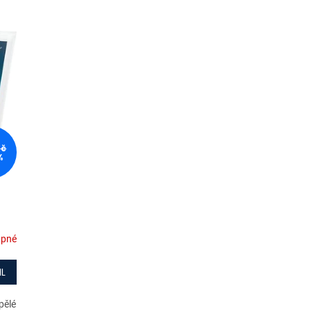
Kč
%
upné
IL
pělé