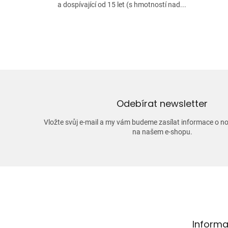
a dospívající od 15 let (s hmotností nad...
Odebírat newsletter
Vložte svůj e-mail a my vám budeme zasílat informace o 
na našem e-shopu.
Z
á
p
a
t
Informa
í