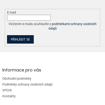
E-mail
Vložením e-mailu souhlasíte s
podmínkami ochrany osobních
údajů
PŘIHLÁSIT SE
Z
á
p
a
Informace pro vás
t
Obchodní podmínky
í
Podmínky ochrany osobních údajů
VPOIS
Kontakty