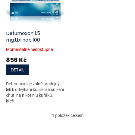
i
r
s
o
p
d
r
u
o
k
d
t
Defumoxan 1.5
u
ů
mg.tbl.nob.100
k
Momentálně nedostupné
t
856 Kč
ů
DETAIL
Defumoxan je volně prodejný
lék k odvykání kouření a snížení
chuti na nikotin u kuřáků,
kteří...
1
položek celkem
O
v
l