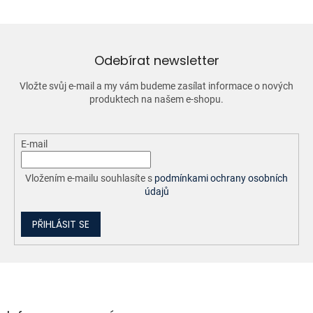
á
d
a
c
í
Odebírat newsletter
p
r
Vložte svůj e-mail a my vám budeme zasílat informace o nových
v
produktech na našem e-shopu.
k
y
v
ý
E-mail
p
i
Vložením e-mailu souhlasíte s
podmínkami ochrany osobních
s
údajů
u
PŘIHLÁSIT SE
Z
á
p