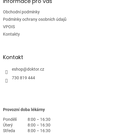
a
Informace pro vás
t
Obchodní podmínky
í
Podmínky ochrany osobních údajů
VPOIS
Kontakty
Kontakt
eshop
@
doktor.cz
730 819 444
Provozní doba lékárny
Pondělí
8:00 – 16:30
Úterý
8:00 – 16:30
Středa
8:00 – 16:30