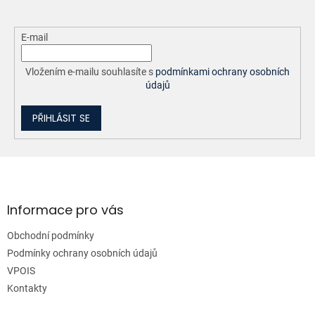
E-mail
Vložením e-mailu souhlasíte s
podmínkami ochrany osobních
údajů
PŘIHLÁSIT SE
Z
á
p
a
Informace pro vás
t
Obchodní podmínky
í
Podmínky ochrany osobních údajů
VPOIS
Kontakty