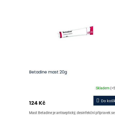
ý
í
p
p
i
r
s
o
p
d
r
u
o
k
d
t
u
ů
k
t
ů
Betadine mast 20g
Skladem
(>5
Do koší
124 Kč
Mast Betadine je antiseptický, desinfekční přípravek se