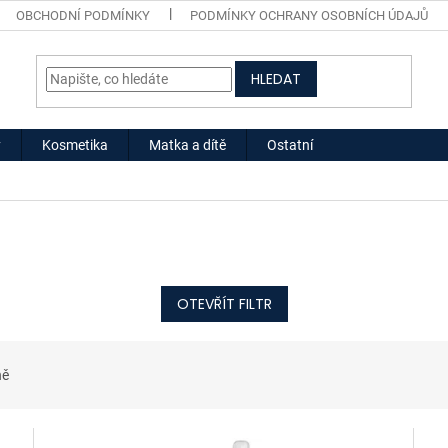
OBCHODNÍ PODMÍNKY
PODMÍNKY OCHRANY OSOBNÍCH ÚDAJŮ
HLEDAT
y
Kosmetika
Matka a dítě
Ostatní
OTEVŘÍT FILTR
ně