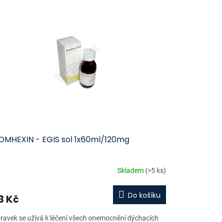
OMHEXIN - EGIS sol 1x60ml/120mg
Skladem
(>5 ks)
Do košíku
3 Kč
pravek se užívá k léčení všech onemocnění dýchacích