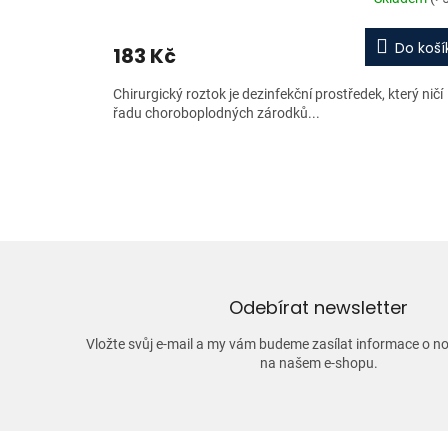
Do koší
183 Kč
Chirurgický roztok je dezinfekční prostředek, který ničí
řadu choroboplodných zárodků...
Odebírat newsletter
Vložte svůj e-mail a my vám budeme zasílat informace o 
na našem e-shopu.
Z