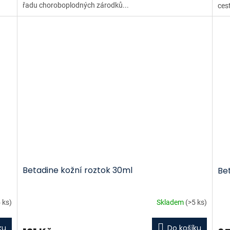
řadu choroboplodných zárodků...
ces
Betadine kožní roztok 30ml
Bet
 ks)
Skladem
(>5 ks)
ku
Do košíku