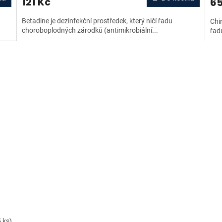
121 Kč
65
Betadine je dezinfekční prostředek, který ničí řadu
Chir
choroboplodných zárodků (antimikrobiální...
řad
5 ks)