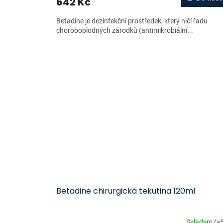
642 Kč
Betadine je dezinfekční prostředek, který ničí řadu
choroboplodných zárodků (antimikrobiální...
Betadine chirurgická tekutina 120ml
Skladem
(>