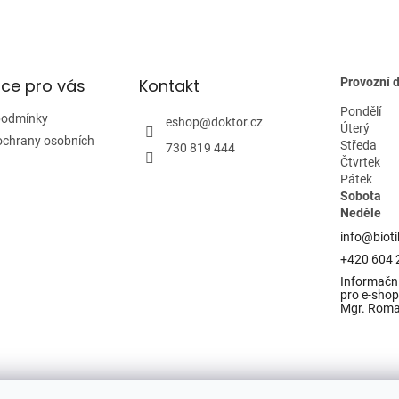
i
s
u
ce pro vás
Kontakt
Provozní 
Pondělí
podmínky
eshop
@
doktor.cz
Úterý
ochrany osobních
Středa
730 819 444
Čtvrtek
Pátek
Sobota
Neděle
info@bioti
+420 604 
Informační
pro e-shop 
Mgr. Rom