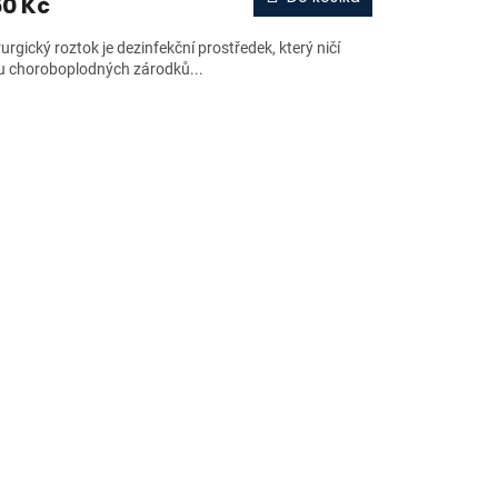
0 Kč
urgický roztok je dezinfekční prostředek, který ničí
u choroboplodných zárodků...