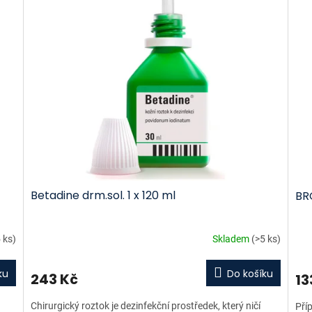
Betadine drm.sol. 1 x 120 ml
BR
 ks)
Skladem
(>5 ks)
ku
Do košíku
243 Kč
13
Chirurgický roztok je dezinfekční prostředek, který ničí
Pří