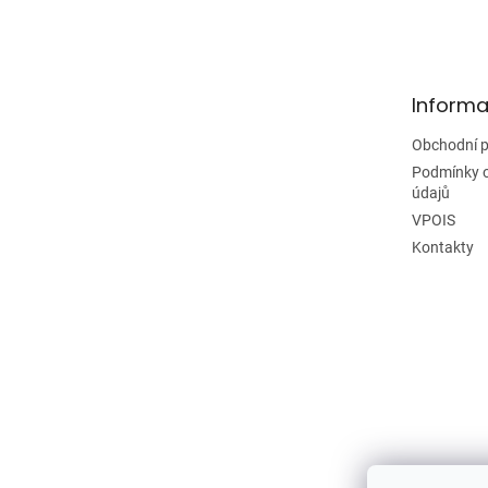
á
p
a
t
Informa
í
Obchodní 
Podmínky 
údajů
VPOIS
Kontakty