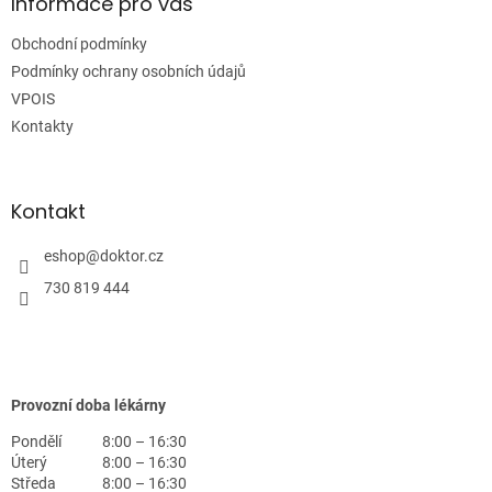
a
Informace pro vás
t
Obchodní podmínky
í
Podmínky ochrany osobních údajů
VPOIS
Kontakty
Kontakt
eshop
@
doktor.cz
730 819 444
Provozní doba lékárny
Pondělí
8:00 – 16:30
Úterý
8:00 – 16:30
Středa
8:00 – 16:30