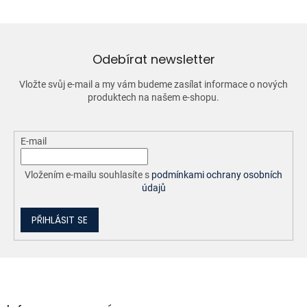
á
d
a
c
í
Odebírat newsletter
p
r
Vložte svůj e-mail a my vám budeme zasílat informace o nových
v
produktech na našem e-shopu.
k
y
v
ý
E-mail
p
i
Vložením e-mailu souhlasíte s
podmínkami ochrany osobních
s
údajů
u
PŘIHLÁSIT SE
Z
á
p