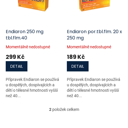
i
r
s
o
p
d
r
u
o
k
d
t
Endiaron 250 mg
Endiaron por.tbl.flm. 20 x
u
ů
tbl.flm.40
250 mg
k
Momentálně nedostupné
Momentálně nedostupné
t
299 Kč
189 Kč
ů
DETAIL
DETAIL
Přípravek Endiaron se používá
Přípravek Endiaron se používá
u dospělých, dospívajících a
u dospělých, dospívajících a
dětí o tělesné hmotnosti vyšší
dětí o tělesné hmotnosti vyšší
než 40...
než 40...
2
položek celkem
O
v
l