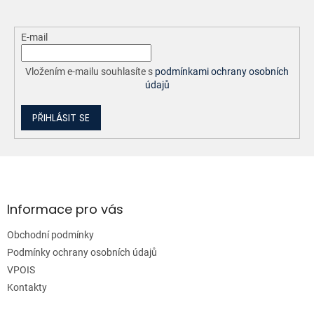
E-mail
Vložením e-mailu souhlasíte s
podmínkami ochrany osobních
údajů
PŘIHLÁSIT SE
Z
á
p
a
Informace pro vás
t
Obchodní podmínky
í
Podmínky ochrany osobních údajů
VPOIS
Kontakty