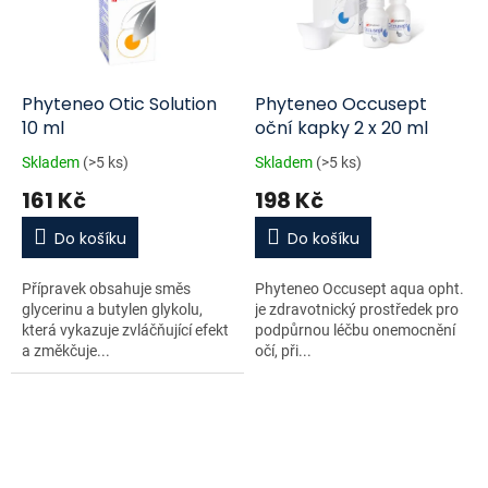
Phyteneo Otic Solution
Phyteneo Occusept
10 ml
oční kapky 2 x 20 ml
Skladem
(>5 ks)
Skladem
(>5 ks)
161 Kč
198 Kč
Do košíku
Do košíku
Přípravek obsahuje směs
Phyteneo Occusept aqua opht.
glycerinu a butylen glykolu,
je zdravotnický prostředek pro
která vykazuje zvláčňující efekt
podpůrnou léčbu onemocnění
a změkčuje...
očí, při...