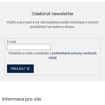
a
c
í
Odebírat newsletter
p
r
Vložte svůj e-mail a my vám budeme zasílat informace o nových
v
produktech na našem e-shopu.
k
y
v
ý
E-mail
p
i
Vložením e-mailu souhlasíte s
podmínkami ochrany osobních
s
údajů
u
PŘIHLÁSIT SE
Z
á
p
a
Informace pro vás
t