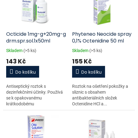
i
r
s
o
p
d
r
u
o
k
d
t
Octicide 1mg-g+20mg-g
Phyteneo Neocide spray
u
ů
drm.spr.sol.1x50ml
0,1% Octenidine 50 ml
k
Skladem
(>5 ks)
Skladem
(>5 ks)
t
143 Kč
155 Kč
ů
Do košíku
Do košíku
Antiseptický roztok s
Roztok na ošetření pokožky a
dezinfekčními účinky. Používá
sliznic s obsahem
se k opakovanému
antibakteriálních složek
krátkodobému
Octenidine HCl a...
antiseptickému...