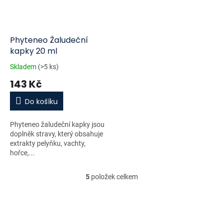
Phyteneo Žaludeční
kapky 20 ml
Skladem
(>5 ks)
143 Kč
Do košíku
Phyteneo žaludeční kapky jsou
doplněk stravy, který obsahuje
extrakty pelyňku, vachty,
hořce,...
5
položek celkem
O
v
l
á
d