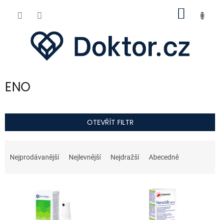
Přejít
NÁKUP
na
obsah
KOŠÍK
ENO
OTEVŘÍT FILTR
Ř
a
Nejprodávanější
Nejlevnější
Nejdražší
Abecedně
z
e
V
n
ý
í
p
p