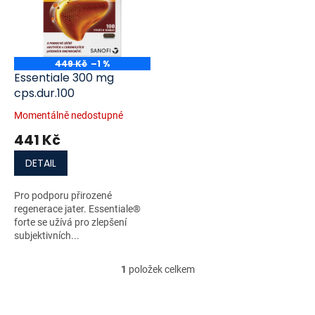
i
r
s
o
p
d
r
u
o
k
449 Kč
–1 %
d
t
Essentiale 300 mg
u
ů
cps.dur.100
k
Momentálně nedostupné
t
441 Kč
ů
DETAIL
Pro podporu přirozené
regenerace jater. Essentiale®
forte se užívá pro zlepšení
subjektivních...
1
položek celkem
O
v
l