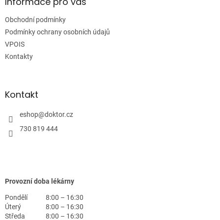
a
Informace pro vás
t
Obchodní podmínky
í
Podmínky ochrany osobních údajů
VPOIS
Kontakty
Kontakt
eshop
@
doktor.cz
730 819 444
Provozní doba lékárny
Pondělí
8:00 – 16:30
Úterý
8:00 – 16:30
Středa
8:00 – 16:30