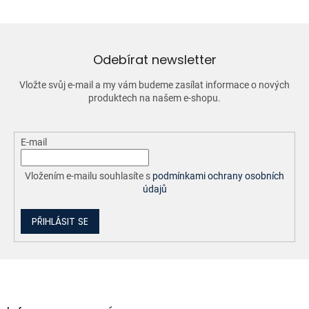
á
d
a
c
í
Odebírat newsletter
p
r
Vložte svůj e-mail a my vám budeme zasílat informace o nových
v
produktech na našem e-shopu.
k
y
v
ý
E-mail
p
i
Vložením e-mailu souhlasíte s
podmínkami ochrany osobních
s
údajů
u
PŘIHLÁSIT SE
Z
á
p