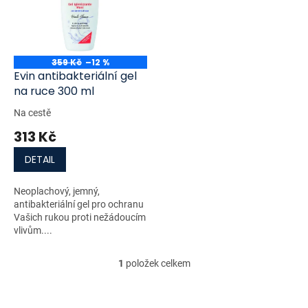
i
r
s
o
p
d
r
u
o
k
359 Kč
–12 %
d
t
Evin antibakteriální gel
u
ů
na ruce 300 ml
k
Na cestě
t
313 Kč
ů
DETAIL
Neoplachový, jemný,
antibakteriální gel pro ochranu
Vašich rukou proti nežádoucím
vlivům....
1
položek celkem
O
v
l