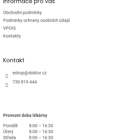
a
Informace pro vás
t
Obchodní podmínky
í
Podmínky ochrany osobních údajů
VPOIS
Kontakty
Kontakt
eshop
@
doktor.cz
730 819 444
Provozní doba lékárny
Pondělí
8:00 – 16:30
Úterý
8:00 – 16:30
Středa
8:00 – 16:30