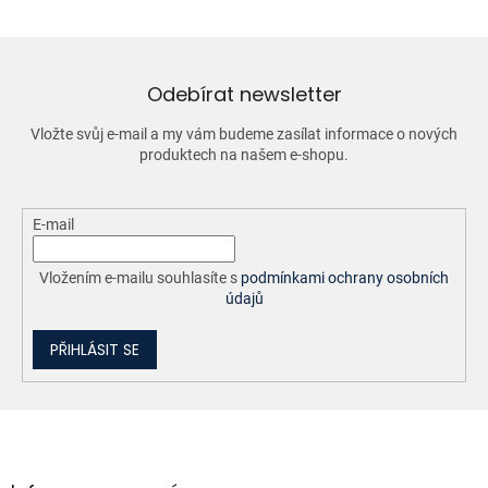
á
d
a
c
í
Odebírat newsletter
p
r
Vložte svůj e-mail a my vám budeme zasílat informace o nových
v
produktech na našem e-shopu.
k
y
v
ý
E-mail
p
i
Vložením e-mailu souhlasíte s
podmínkami ochrany osobních
s
údajů
u
PŘIHLÁSIT SE
Z
á
p