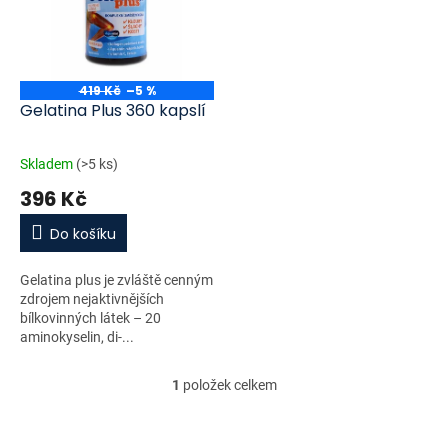
i
r
s
o
p
d
r
u
o
k
419 Kč
–5 %
d
t
Gelatina Plus 360 kapslí
u
ů
k
Skladem
(>5 ks)
t
396 Kč
ů
Do košíku
Gelatina plus je zvláště cenným
zdrojem nejaktivnějších
bílkovinných látek – 20
aminokyselin, di-...
1
položek celkem
O
v
l