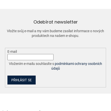
á
d
a
c
í
Odebírat newsletter
p
r
Vložte svůj e-mail a my vám budeme zasílat informace o nových
v
produktech na našem e-shopu.
k
y
v
ý
E-mail
p
i
Vložením e-mailu souhlasíte s
podmínkami ochrany osobních
s
údajů
u
PŘIHLÁSIT SE
Z
á
p