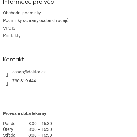
a
Informace pro vás
t
Obchodní podmínky
í
Podmínky ochrany osobních údajů
VPOIS
Kontakty
Kontakt
eshop
@
doktor.cz
730 819 444
Provozní doba lékárny
Pondělí
8:00 – 16:30
Úterý
8:00 – 16:30
Středa
8:00 – 16:30