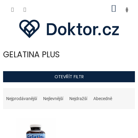
Přejít
NÁKUP
na
obsah
KOŠÍK
GELATINA PLUS
OTEVŘÍT FILTR
Ř
a
Nejprodávanější
Nejlevnější
Nejdražší
Abecedně
z
e
V
n
ý
í
p
p