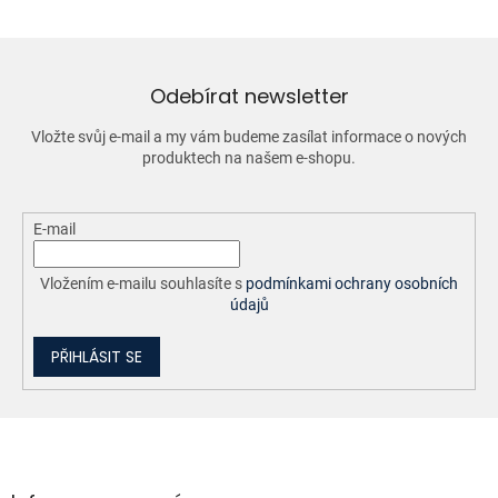
á
d
a
c
í
Odebírat newsletter
p
r
Vložte svůj e-mail a my vám budeme zasílat informace o nových
v
produktech na našem e-shopu.
k
y
v
ý
E-mail
p
i
Vložením e-mailu souhlasíte s
podmínkami ochrany osobních
s
údajů
u
PŘIHLÁSIT SE
Z
á
p