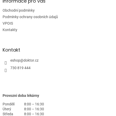
a
Informace pro vás
t
Obchodní podmínky
í
Podmínky ochrany osobních údajů
VPOIS
Kontakty
Kontakt
eshop
@
doktor.cz
730 819 444
Provozní doba lékárny
Pondělí
8:00 – 16:30
Úterý
8:00 – 16:30
Středa
8:00 – 16:30