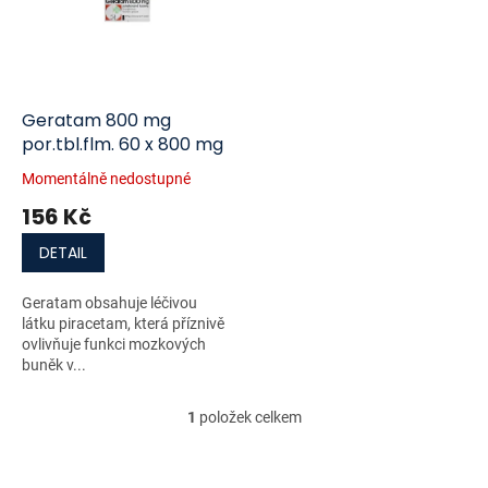
i
r
s
o
p
d
r
u
o
k
d
t
Geratam 800 mg
u
ů
por.tbl.flm. 60 x 800 mg
k
Momentálně nedostupné
t
156 Kč
ů
DETAIL
Geratam obsahuje léčivou
látku piracetam, která příznivě
ovlivňuje funkci mozkových
buněk v...
1
položek celkem
O
v
l