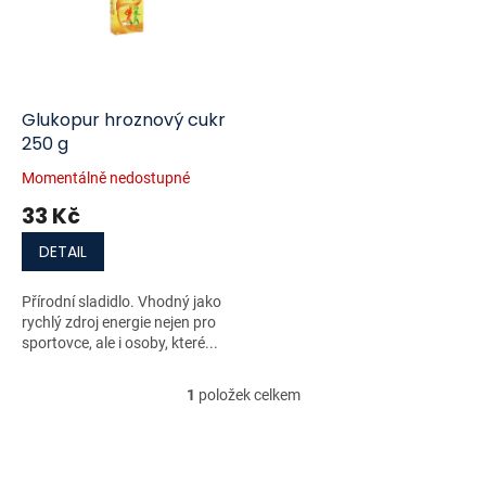
i
r
s
o
p
d
r
u
o
k
d
t
Glukopur hroznový cukr
u
ů
250 g
k
Momentálně nedostupné
t
33 Kč
ů
DETAIL
Přírodní sladidlo. Vhodný jako
rychlý zdroj energie nejen pro
sportovce, ale i osoby, které...
1
položek celkem
O
v
l
á