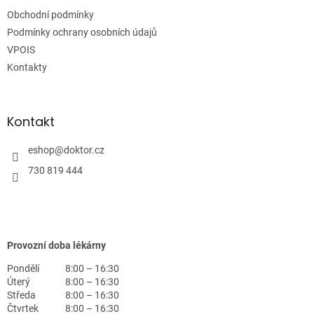
t
Obchodní podmínky
í
Podmínky ochrany osobních údajů
VPOIS
Kontakty
Kontakt
eshop
@
doktor.cz
730 819 444
Provozní doba lékárny
Pondělí
8:00 – 16:30
Úterý
8:00 – 16:30
Středa
8:00 – 16:30
Čtvrtek
8:00 – 16:30