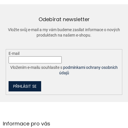
d
a
c
í
Odebírat newsletter
p
r
Vložte svůj e-mail a my vám budeme zasílat informace o nových
v
produktech na našem e-shopu.
k
y
v
ý
E-mail
p
i
Vložením e-mailu souhlasíte s
podmínkami ochrany osobních
s
údajů
u
PŘIHLÁSIT SE
Z
á
p
a
Informace pro vás