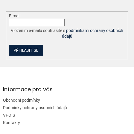
E-mail
Vložením e-mailu souhlasíte s
podmínkami ochrany osobních
údajů
PŘIHLÁSIT SE
Z
á
p
a
Informace pro vás
t
Obchodní podmínky
í
Podmínky ochrany osobních údajů
VPOIS
Kontakty