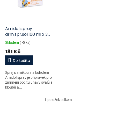
i
r
s
o
p
d
r
u
o
k
d
t
Arnidol spray
u
ů
drm.spr.sol.100 ml x 3
k
mg/10 mg
Skladem
(>5 ks)
t
181 Kč
ů
Do košíku
Sprej s arnikou a alkoholem
Arnidol spray je přípravek pro
zmírnění pocitu únavy svalů a
kloubů a...
1
položek celkem
O
v
l