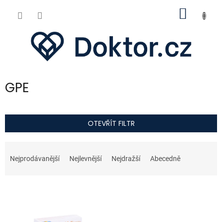
Přejít
NÁKUP
na
obsah
KOŠÍK
GPE
OTEVŘÍT FILTR
Ř
a
Nejprodávanější
Nejlevnější
Nejdražší
Abecedně
z
e
V
n
ý
í
p
p