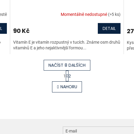
estě
Momentálně nedostupné
(>5 ks)
L
DETAIL
90 Kč
27
o
Vitamín E je vitamín rozpustný v tucích. Známe osm druhů
Kyse
vitamínů E a jeho nejaktivnější formou...
před
NAČÍST 8 DALŠÍCH
S
1
2
t
O
r
v
NAHORU
á
l
n
á
k
d
o
a
v
c
á
í
n
p
í
r
E-mail