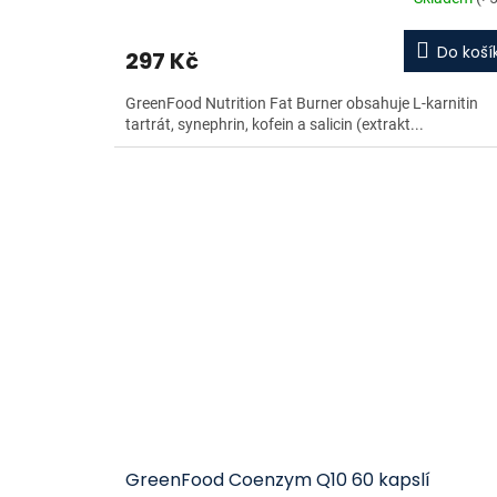
Do koší
297 Kč
GreenFood Nutrition Fat Burner obsahuje L-karnitin
tartrát, synephrin, kofein a salicin (extrakt...
GreenFood Coenzym Q10 60 kapslí