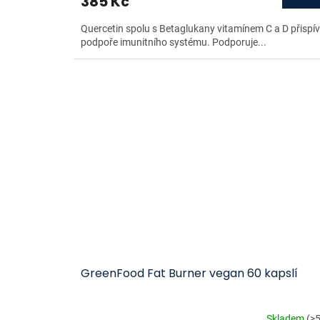
385 Kč
Quercetin spolu s Betaglukany vitamínem C a D přispív
podpoře imunitního systému. Podporuje...
GreenFood Fat Burner vegan 60 kapslí
Skladem
(>5