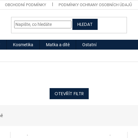
OBCHODNÍ PODMÍNKY
PODMÍNKY OCHRANY OSOBNÍCH ÚDAJŮ
HLEDAT
y
Kosmetika
Matka a dítě
Ostatní
OTEVŘÍT FILTR
ně