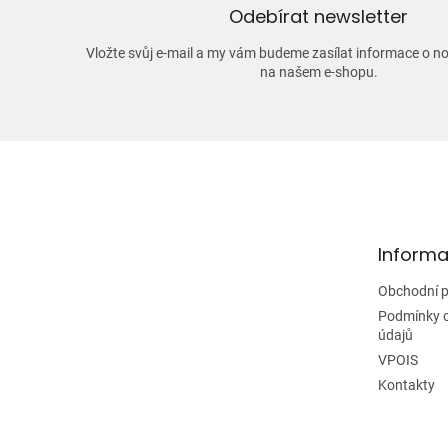
Odebírat newsletter
Vložte svůj e-mail a my vám budeme zasílat informace o 
na našem e-shopu.
Z
á
p
a
t
Informa
í
Obchodní 
Podmínky 
údajů
VPOIS
Kontakty