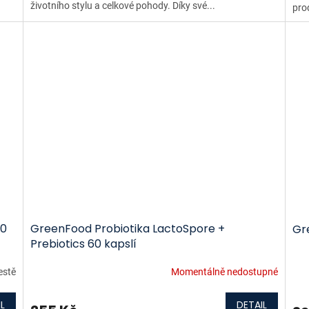
životního stylu a celkové pohody. Díky své...
pro
60
GreenFood Probiotika LactoSpore +
Gr
Prebiotics 60 kapslí
estě
Momentálně nedostupné
L
DETAIL