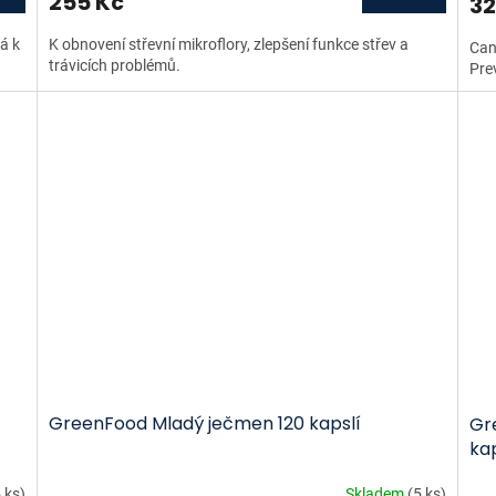
255 Kč
32
á k
K obnovení střevní mikroflory, zlepšení funkce střev a
Cand
trávicích problémů.
Pre
GreenFood Mladý ječmen 120 kapslí
Gre
kap
 ks)
Skladem
(5 ks)