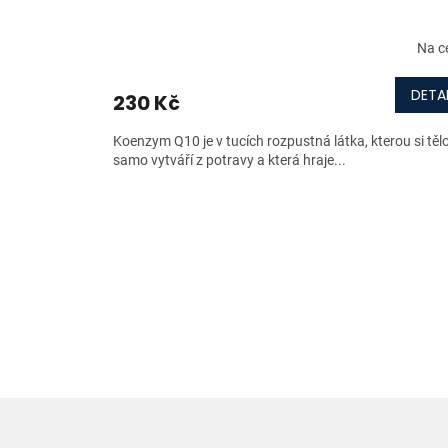
Na c
DETAI
230 Kč
Koenzym Q10 je v tucích rozpustná látka, kterou si těl
samo vytváří z potravy a která hraje...