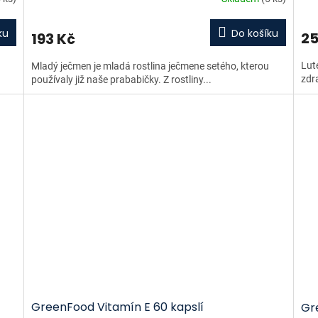
ku
Do košíku
25
193 Kč
Lut
Mladý ječmen je mladá rostlina ječmene setého, kterou
zdra
používaly již naše prababičky. Z rostliny...
GreenFood Vitamín E 60 kapslí
Gr