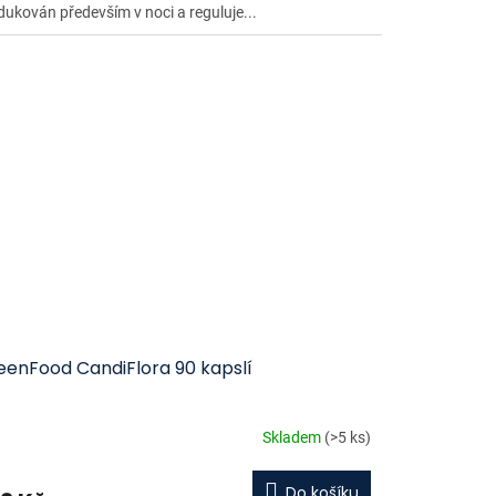
dukován především v noci a reguluje...
eenFood CandiFlora 90 kapslí
Skladem
(>5 ks)
Do košíku