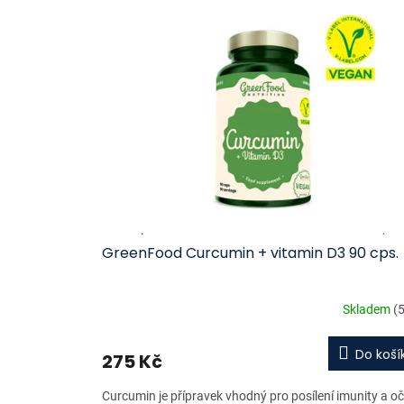
ý
í
p
p
i
r
s
o
p
d
r
u
o
k
d
t
u
ů
k
t
ů
GreenFood Curcumin + vitamin D3 90 cps.
Skladem
(5
Do koší
275 Kč
Curcumin je přípravek vhodný pro posílení imunity a oč