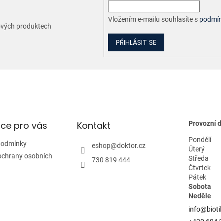
v
k
y
Vložením e-mailu souhlasíte s
podmín
nových produktech
v
ý
PŘIHLÁSIT SE
p
i
s
u
ce pro vás
Kontakt
Provozní 
Pondělí
podmínky
eshop
@
doktor.cz
Úterý
ochrany osobních
Středa
730 819 444
Čtvrtek
Pátek
Sobota
Neděle
info@bioti