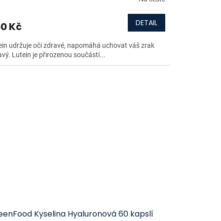
DETAIL
0 Kč
ein udržuje oči zdravé, napomáhá uchovat váš zrak
vý. Lutein je přirozenou součástí...
eenFood Kyselina Hyaluronová 60 kapslí