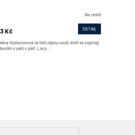
Na cestě
DETAIL
3 Kč
lina Hyaluronová se těší zájmu osob, kteří se zajímají
evším o péči o pleť. Lze ji...