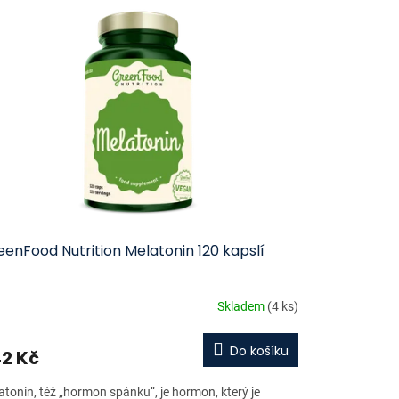
enFood Nutrition Melatonin 120 kapslí
Skladem
(4 ks)
Do košíku
2 Kč
atonin, též „hormon spánku“, je hormon, který je