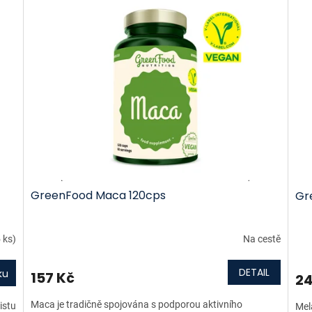
GreenFood Maca 120cps
Gre
 ks)
Na cestě
DETAIL
ku
157 Kč
24
Maca je tradičně spojována s podporou aktivního
istu
Mel