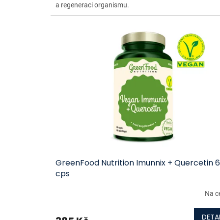
a regeneraci organismu.
GreenFood Nutrition Imunnix + Quercetin 
cps
Na c
DETAI