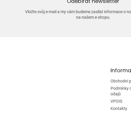
Odebírat newsletter
Vložte svůj e-mail a my vám budeme zasílat informace o 
na našem e-shopu.
Z
á
p
a
t
Informa
í
Obchodní 
Podmínky 
údajů
VPOIS
Kontakty