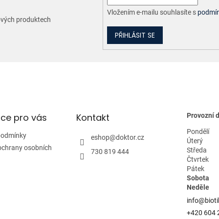
Vložením e-mailu souhlasíte s
podmín
nových produktech
PŘIHLÁSIT SE
ce pro vás
Kontakt
Provozní 
Pondělí
podmínky
eshop
@
doktor.cz
Úterý
ochrany osobních
Středa
730 819 444
Čtvrtek
Pátek
Sobota
Neděle
info@bioti
+420 604 