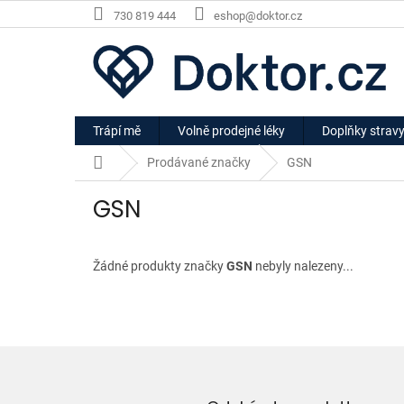
Přejít
730 819 444
eshop@doktor.cz
na
obsah
Trápí mě
Volně prodejné léky
Doplňky strav
Domů
Prodávané značky
GSN
GSN
Žádné produkty značky
GSN
nebyly nalezeny...