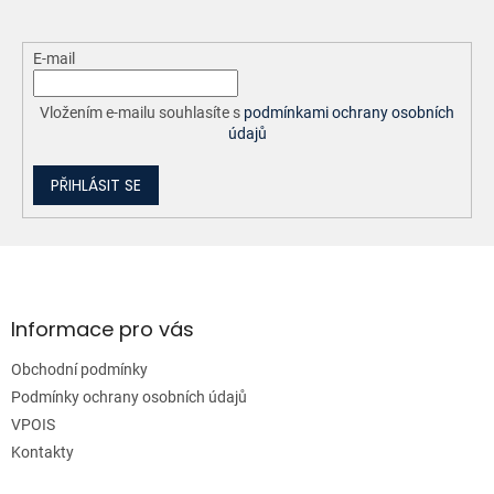
E-mail
Vložením e-mailu souhlasíte s
podmínkami ochrany osobních
údajů
PŘIHLÁSIT SE
Z
á
p
a
Informace pro vás
t
Obchodní podmínky
í
Podmínky ochrany osobních údajů
VPOIS
Kontakty