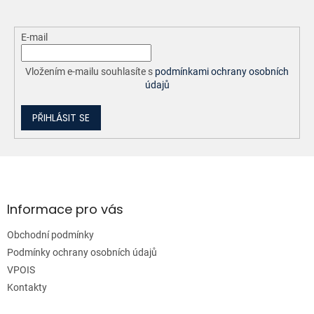
E-mail
Vložením e-mailu souhlasíte s
podmínkami ochrany osobních
údajů
PŘIHLÁSIT SE
Z
á
p
a
Informace pro vás
t
Obchodní podmínky
í
Podmínky ochrany osobních údajů
VPOIS
Kontakty