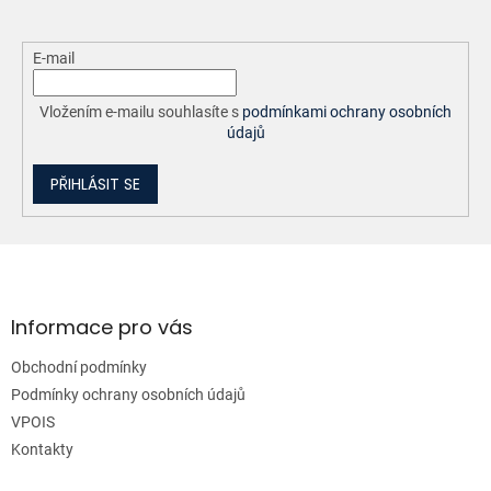
E-mail
Vložením e-mailu souhlasíte s
podmínkami ochrany osobních
údajů
PŘIHLÁSIT SE
Z
á
p
a
Informace pro vás
t
Obchodní podmínky
í
Podmínky ochrany osobních údajů
VPOIS
Kontakty