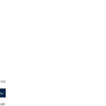
5 ks)
ku
celé