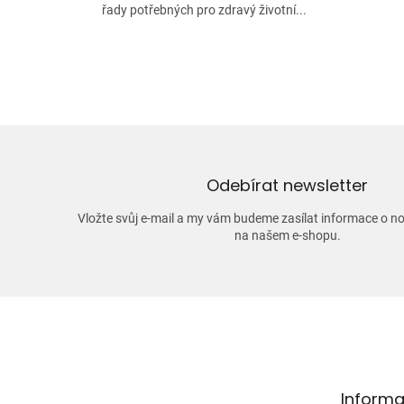
řady potřebných pro zdravý životní...
Odebírat newsletter
Vložte svůj e-mail a my vám budeme zasílat informace o 
na našem e-shopu.
Z
á
p
a
t
Informa
í