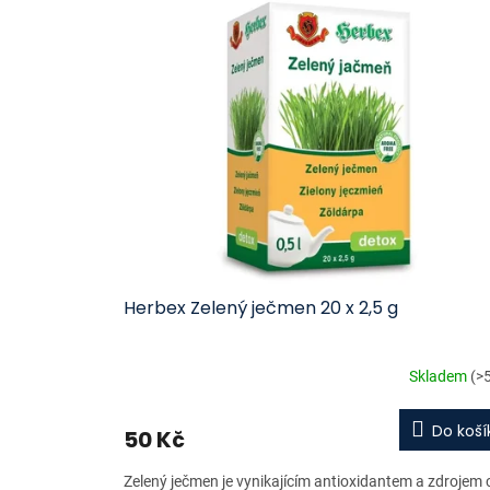
ý
í
p
p
i
r
s
o
p
d
r
u
o
k
d
t
u
ů
k
t
ů
Herbex Zelený ječmen 20 x 2,5 g
Skladem
(>
Do koší
50 Kč
Zelený ječmen je vynikajícím antioxidantem a zdrojem 