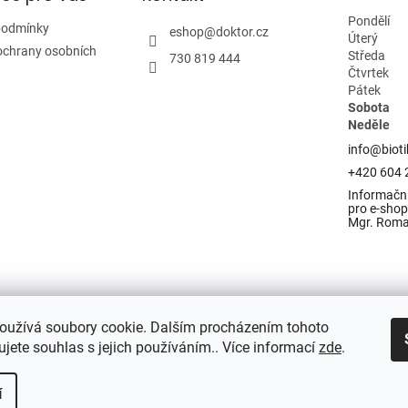
Pondělí
podmínky
eshop
@
doktor.cz
Úterý
ochrany osobních
Středa
730 819 444
Čtvrtek
Pátek
Sobota
Neděle
info@bioti
+420 604 
Informační
pro e-shop 
Mgr. Rom
oužívá soubory cookie. Dalším procházením tohoto
jete souhlas s jejich používáním.. Více informací
zde
.
í
razena.