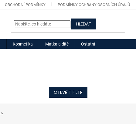
OBCHODNÍ PODMÍNKY
PODMÍNKY OCHRANY OSOBNÍCH ÚDAJŮ
HLEDAT
y
Kosmetika
Matka a dítě
Ostatní
OTEVŘÍT FILTR
ně