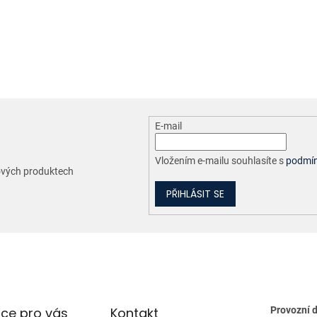
O
v
l
á
d
a
c
E-mail
í
p
r
Vložením e-mailu souhlasíte s
podmín
nových produktech
v
k
PŘIHLÁSIT SE
y
v
ý
p
i
s
u
ce pro vás
Kontakt
Provozní 