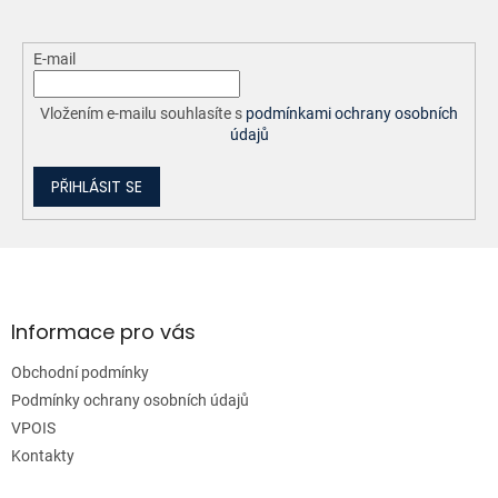
E-mail
Vložením e-mailu souhlasíte s
podmínkami ochrany osobních
údajů
PŘIHLÁSIT SE
Z
á
p
a
Informace pro vás
t
Obchodní podmínky
í
Podmínky ochrany osobních údajů
VPOIS
Kontakty