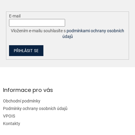
E-mail
Vložením e-mailu souhlasíte s
podmínkami ochrany osobních
údajů
PŘIHLÁSIT SE
Z
á
p
a
Informace pro vás
t
Obchodní podmínky
í
Podmínky ochrany osobních údajů
VPOIS
Kontakty