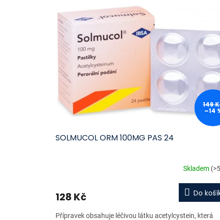
ý
í
p
p
i
r
s
o
p
d
r
u
o
k
d
t
u
ů
k
149 K
–14 
t
ů
SOLMUCOL ORM 100MG PAS 24
Skladem
(>5
Do koší
128 Kč
Přípravek obsahuje léčivou látku acetylcystein, která