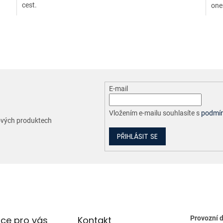
cest.
one
O
v
l
á
d
a
c
E-mail
í
p
r
Vložením e-mailu souhlasíte s
podmín
nových produktech
v
k
PŘIHLÁSIT SE
y
v
ý
p
i
s
u
ce pro vás
Kontakt
Provozní 