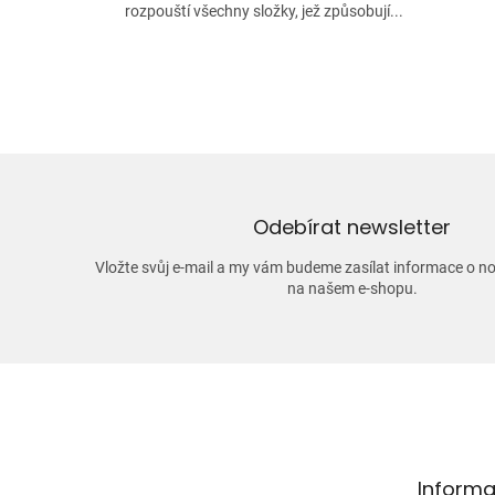
rozpouští všechny složky, jež způsobují...
Odebírat newsletter
Vložte svůj e-mail a my vám budeme zasílat informace o 
na našem e-shopu.
Z
á
p
a
t
Informa
í