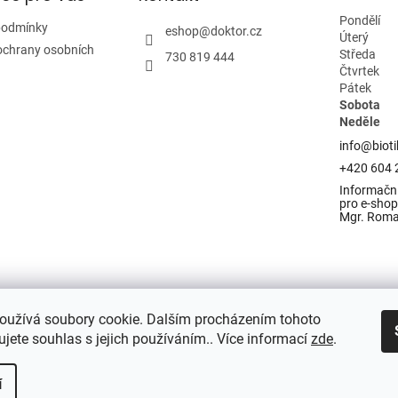
Pondělí
podmínky
eshop
@
doktor.cz
Úterý
ochrany osobních
Středa
730 819 444
Čtvrtek
Pátek
Sobota
Neděle
info@bioti
+420 604 
Informační
pro e-shop 
Mgr. Rom
oužívá soubory cookie. Dalším procházením tohoto
jete souhlas s jejich používáním.. Více informací
zde
.
í
razena.