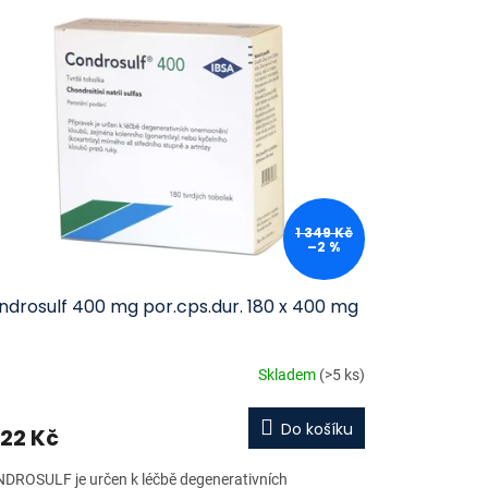
1 349 Kč
–2 %
ndrosulf 400 mg por.cps.dur. 180 x 400 mg
Skladem
(>5 ks)
Do košíku
322 Kč
DROSULF je určen k léčbě degenerativních