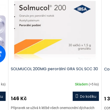
č
%
SOLMUCOL 200MG perorální GRA SOL SCC 30
Co
 ks)
Skladem
(>5 ks)
ku
Do košíku
146 Kč
1 
Přípravek se užívá k léčbě všech onemocnění dýchacích
CON