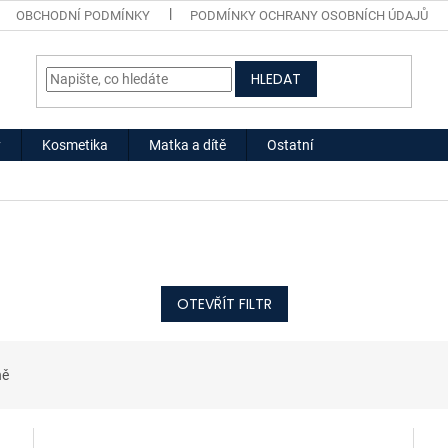
OBCHODNÍ PODMÍNKY
PODMÍNKY OCHRANY OSOBNÍCH ÚDAJŮ
HLEDAT
y
Kosmetika
Matka a dítě
Ostatní
OTEVŘÍT FILTR
ně