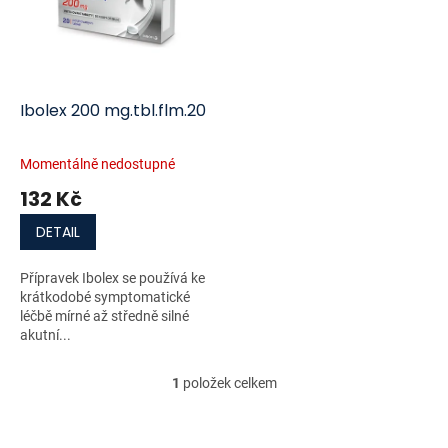
i
r
s
o
p
d
r
u
o
k
d
t
Ibolex 200 mg.tbl.flm.20
u
ů
k
Momentálně nedostupné
t
132 Kč
ů
DETAIL
Přípravek Ibolex se používá ke
krátkodobé symptomatické
léčbě mírné až středně silné
akutní...
1
položek celkem
O
v
l