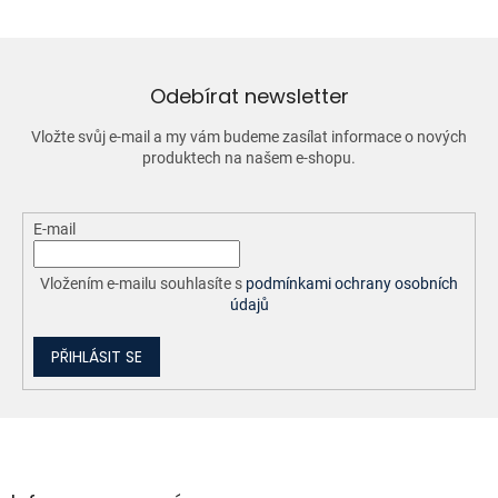
á
d
a
c
í
Odebírat newsletter
p
r
Vložte svůj e-mail a my vám budeme zasílat informace o nových
v
produktech na našem e-shopu.
k
y
v
ý
E-mail
p
i
Vložením e-mailu souhlasíte s
podmínkami ochrany osobních
s
údajů
u
PŘIHLÁSIT SE
Z
á
p