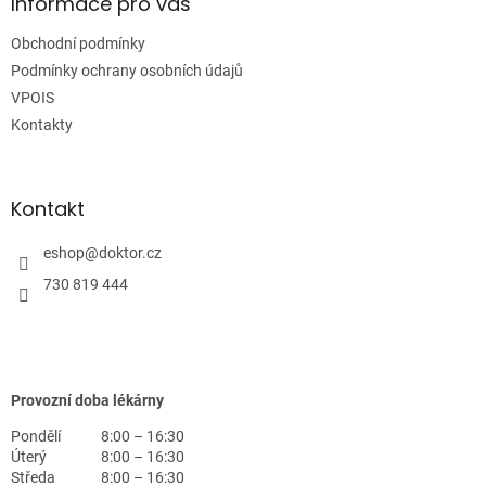
a
Informace pro vás
t
Obchodní podmínky
í
Podmínky ochrany osobních údajů
VPOIS
Kontakty
Kontakt
eshop
@
doktor.cz
730 819 444
Provozní doba lékárny
Pondělí
8:00 – 16:30
Úterý
8:00 – 16:30
Středa
8:00 – 16:30