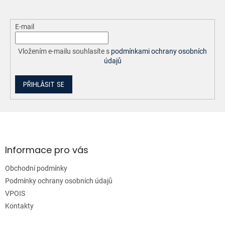
E-mail
Vložením e-mailu souhlasíte s
podmínkami ochrany osobních
údajů
PŘIHLÁSIT SE
Z
á
p
a
Informace pro vás
t
Obchodní podmínky
í
Podmínky ochrany osobních údajů
VPOIS
Kontakty