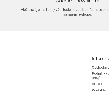
Odebírat newsletter
Vložte svůj e-mail a my vám budeme zasílat informace o 
na našem e-shopu.
Z
á
p
a
t
Informa
í
Obchodní 
Podmínky 
údajů
VPOIS
Kontakty