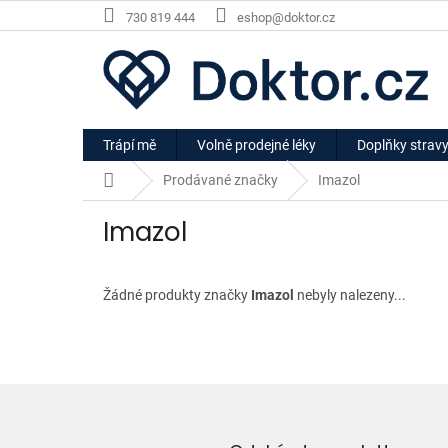
Přejít
730 819 444
eshop@doktor.cz
na
obsah
Trápí mě
Volně prodejné léky
Doplňky strav
Domů
Prodávané značky
Imazol
Imazol
Žádné produkty značky
Imazol
nebyly nalezeny...