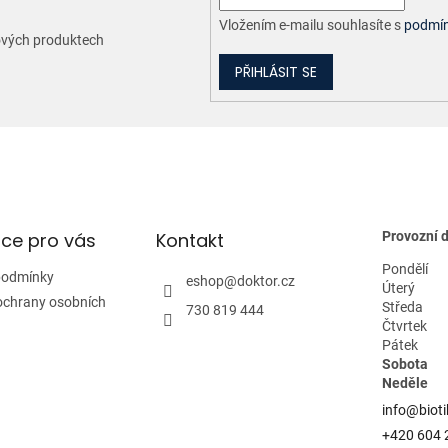
Vložením e-mailu souhlasíte s
podmín
nových produktech
PŘIHLÁSIT SE
ce pro vás
Kontakt
Provozní 
Pondělí
podmínky
eshop
@
doktor.cz
Úterý
ochrany osobních
Středa
730 819 444
Čtvrtek
Pátek
Sobota
Neděle
info@bioti
+420 604 