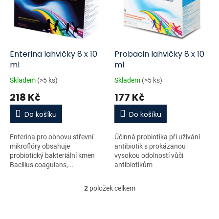
i
r
s
o
p
d
r
u
o
k
d
t
Enterina lahvičky 8 x 10
Probacin lahvičky 8 x 10
u
ů
ml
ml
k
Skladem
(>5 ks)
Skladem
(>5 ks)
t
218 Kč
177 Kč
ů
Do košíku
Do košíku
Enterina pro obnovu střevní
Účinná probiotika při uživání
mikroflóry obsahuje
antibiotik s prokázanou
probiotický bakteriální kmen
vysokou odolností vůči
Bacillus coagulans,...
antibiotikům
2
položek celkem
O
v
l