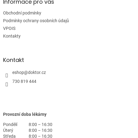
a
Informace pro vás
t
Obchodní podmínky
í
Podmínky ochrany osobních údajů
VPOIS
Kontakty
Kontakt
eshop
@
doktor.cz
730 819 444
Provozní doba lékárny
Pondělí
8:00 – 16:30
Úterý
8:00 – 16:30
Středa
8:00 – 16:30