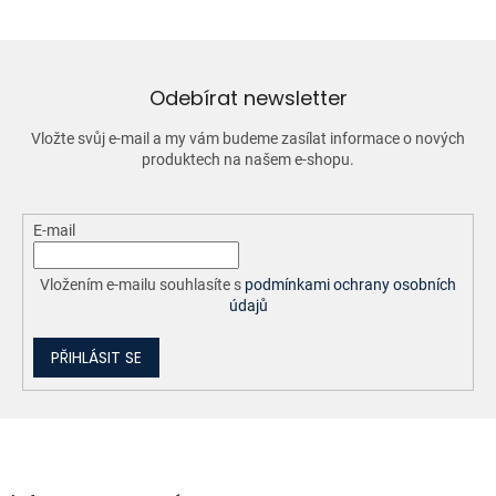
á
d
a
c
í
Odebírat newsletter
p
r
Vložte svůj e-mail a my vám budeme zasílat informace o nových
v
produktech na našem e-shopu.
k
y
v
ý
E-mail
p
i
Vložením e-mailu souhlasíte s
podmínkami ochrany osobních
s
údajů
u
PŘIHLÁSIT SE
Z
á
p