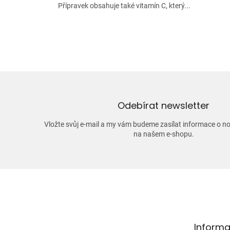
Přípravek obsahuje také vitamín C, který...
Odebírat newsletter
Vložte svůj e-mail a my vám budeme zasílat informace o 
na našem e-shopu.
Z
á
p
a
t
Informa
í