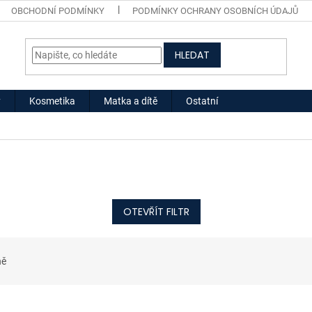
OBCHODNÍ PODMÍNKY
PODMÍNKY OCHRANY OSOBNÍCH ÚDAJŮ
HLEDAT
y
Kosmetika
Matka a dítě
Ostatní
OTEVŘÍT FILTR
ně