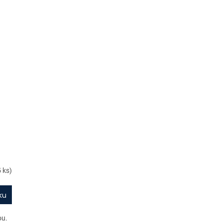
5 ks)
ku
ou.