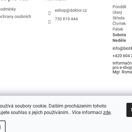
Pondělí
podmínky
eshop
@
doktor.cz
Úterý
ochrany osobních
Středa
730 819 444
Čtvrtek
Pátek
Sobota
Neděle
info@bioti
+420 604 
Informační
pro e-shop 
Mgr. Rom
oužívá soubory cookie. Dalším procházením tohoto
jete souhlas s jejich používáním.. Více informací
zde
.
í
razena.