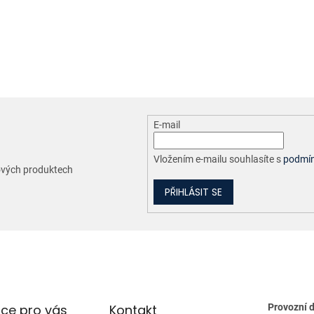
O
v
l
á
d
a
c
E-mail
í
p
r
Vložením e-mailu souhlasíte s
podmín
nových produktech
v
k
PŘIHLÁSIT SE
y
v
ý
p
i
s
u
ce pro vás
Kontakt
Provozní 