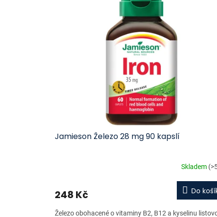
ý
í
p
p
i
r
s
o
p
d
r
u
o
k
d
t
u
ů
k
t
ů
Jamieson Železo 28 mg 90 kapslí
Skladem
(>
Do koší
248 Kč
Železo obohacené o vitaminy B2, B12 a kyselinu listov