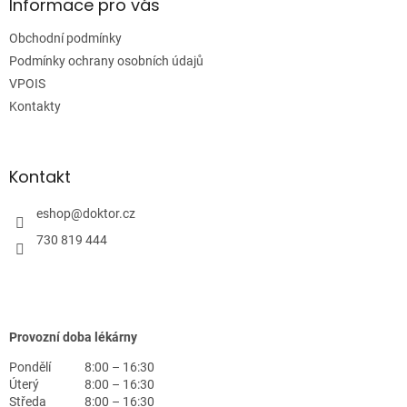
a
Informace pro vás
t
Obchodní podmínky
í
Podmínky ochrany osobních údajů
VPOIS
Kontakty
Kontakt
eshop
@
doktor.cz
730 819 444
Provozní doba lékárny
Pondělí
8:00 – 16:30
Úterý
8:00 – 16:30
Středa
8:00 – 16:30