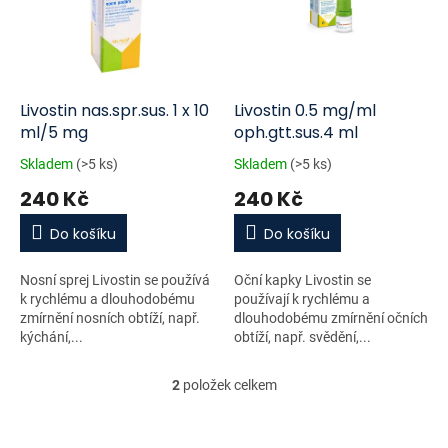
i
r
s
o
p
d
r
u
o
k
d
t
Livostin nas.spr.sus. 1 x 10
Livostin 0.5 mg/ml
u
ů
ml/5 mg
oph.gtt.sus.4 ml
k
Skladem
(>5 ks)
Skladem
(>5 ks)
t
240 Kč
240 Kč
ů
Do košíku
Do košíku
Nosní sprej Livostin se používá
Oční kapky Livostin se
k rychlému a dlouhodobému
používají k rychlému a
zmírnění nosních obtíží, např.
dlouhodobému zmírnění očních
kýchání,...
obtíží, např. svědění,...
2
položek celkem
O
v
l