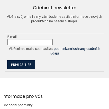
c
í
Odebírat newsletter
p
r
Vložte svůj e-mail a my vám budeme zasílat informace o nových
v
produktech na našem e-shopu.
k
y
v
ý
E-mail
p
i
Vložením e-mailu souhlasíte s
podmínkami ochrany osobních
s
údajů
u
PŘIHLÁSIT SE
Z
á
p
a
Informace pro vás
t
Obchodní podmínky
í