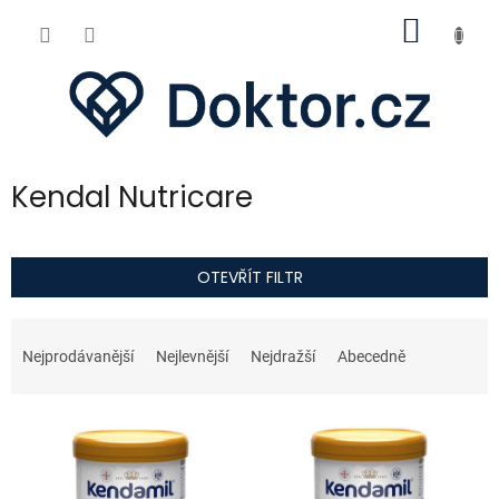
Přejít
NÁKUP
na
obsah
KOŠÍK
Kendal Nutricare
OTEVŘÍT FILTR
Ř
a
Nejprodávanější
Nejlevnější
Nejdražší
Abecedně
z
e
V
n
ý
í
p
p