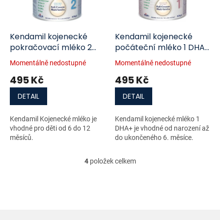
Kendamil kojenecké
Kendamil kojenecké
pokračovací mléko 2
počáteční mléko 1 DHA+
DHA+ 800g
800g
Momentálně nedostupné
Momentálně nedostupné
495 Kč
495 Kč
DETAIL
DETAIL
Kendamil Kojenecké mléko je
Kendamil kojenecké mléko 1
vhodné pro děti od 6 do 12
DHA+ je vhodné od narození až
měsíců.
do ukončeného 6. měsíce.
4
položek celkem
O
v
l
á
d
a