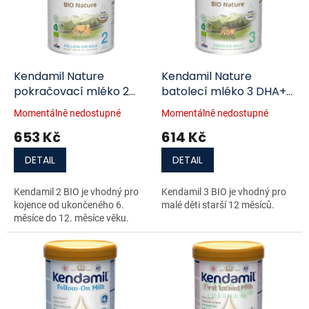
i
r
s
o
p
d
r
u
o
k
d
t
Kendamil Nature
Kendamil Nature
u
ů
pokračovací mléko 2
batolecí mléko 3 DHA+
k
DHA+ BIO 800g
BIO 800g
Momentálně nedostupné
Momentálně nedostupné
t
653 Kč
614 Kč
ů
DETAIL
DETAIL
Kendamil 2 BIO je vhodný pro
Kendamil 3 BIO je vhodný pro
kojence od ukončeného 6.
malé děti starší 12 měsíců.
měsíce do 12. měsíce věku.