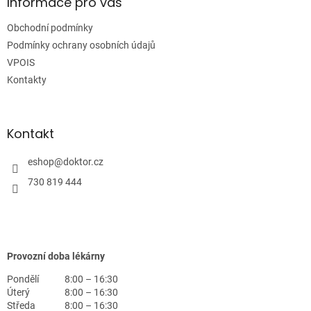
a
Informace pro vás
t
Obchodní podmínky
í
Podmínky ochrany osobních údajů
VPOIS
Kontakty
Kontakt
eshop
@
doktor.cz
730 819 444
Provozní doba lékárny
Pondělí
8:00 – 16:30
Úterý
8:00 – 16:30
Středa
8:00 – 16:30