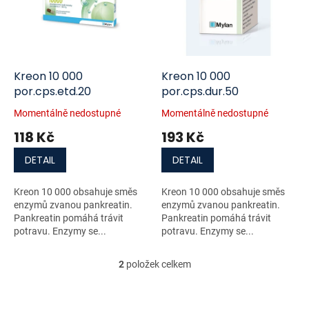
i
r
s
o
p
d
r
u
o
k
d
t
Kreon 10 000
Kreon 10 000
u
ů
por.cps.etd.20
por.cps.dur.50
k
Momentálně nedostupné
Momentálně nedostupné
t
118 Kč
193 Kč
ů
DETAIL
DETAIL
Kreon 10 000 obsahuje směs
Kreon 10 000 obsahuje směs
enzymů zvanou pankreatin.
enzymů zvanou pankreatin.
Pankreatin pomáhá trávit
Pankreatin pomáhá trávit
potravu. Enzymy se...
potravu. Enzymy se...
2
položek celkem
O
v
l