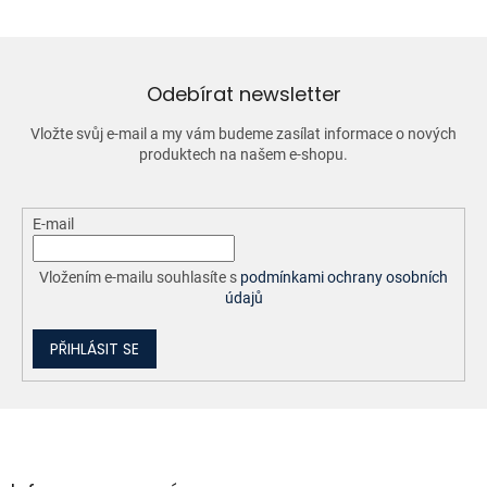
á
d
a
c
í
Odebírat newsletter
p
r
Vložte svůj e-mail a my vám budeme zasílat informace o nových
v
produktech na našem e-shopu.
k
y
v
ý
E-mail
p
i
Vložením e-mailu souhlasíte s
podmínkami ochrany osobních
s
údajů
u
PŘIHLÁSIT SE
Z
á
p