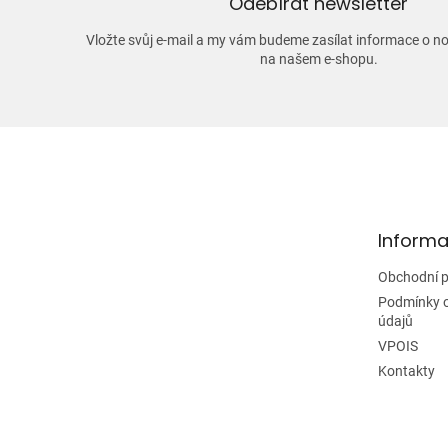
Odebírat newsletter
Vložte svůj e-mail a my vám budeme zasílat informace o 
na našem e-shopu.
Z
á
p
a
t
Informa
í
Obchodní 
Podmínky 
údajů
VPOIS
Kontakty