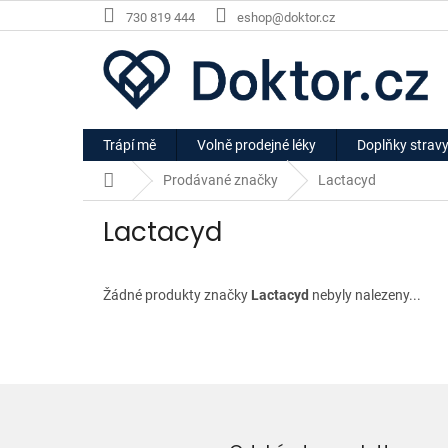
Přejít
730 819 444
eshop@doktor.cz
na
obsah
Trápí mě
Volně prodejné léky
Doplňky strav
Domů
Prodávané značky
Lactacyd
Lactacyd
Žádné produkty značky
Lactacyd
nebyly nalezeny...