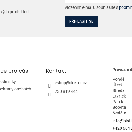
Vložením e-mailu souhlasíte s
podmín
nových produktech
PŘIHLÁSIT SE
ce pro vás
Kontakt
Provozní 
Pondělí
podmínky
eshop
@
doktor.cz
Úterý
ochrany osobních
Středa
730 819 444
Čtvrtek
Pátek
Sobota
Neděle
info@bioti
+420 604 