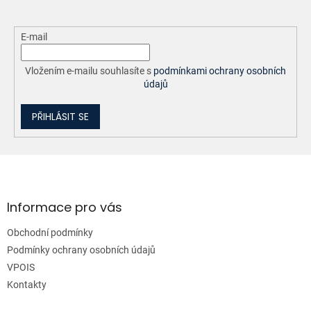
E-mail
Vložením e-mailu souhlasíte s
podmínkami ochrany osobních
údajů
PŘIHLÁSIT SE
Z
á
p
a
Informace pro vás
t
Obchodní podmínky
í
Podmínky ochrany osobních údajů
VPOIS
Kontakty