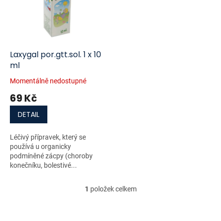
i
r
s
o
p
d
r
u
o
k
d
t
Laxygal por.gtt.sol. 1 x 10
u
ů
ml
k
Momentálně nedostupné
t
69 Kč
ů
DETAIL
Léčivý přípravek, který se
používá u organicky
podmíněné zácpy (choroby
konečníku, bolestivé...
1
položek celkem
O
v
l