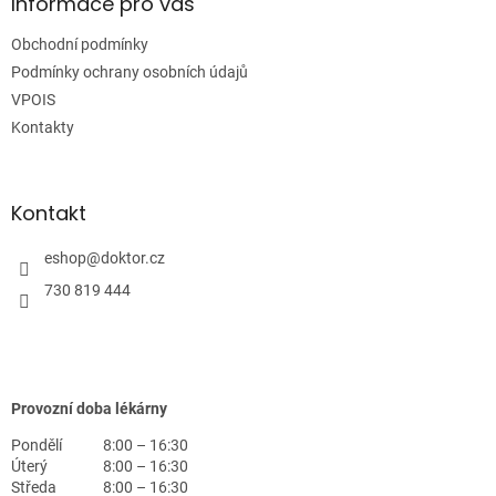
a
Informace pro vás
t
Obchodní podmínky
í
Podmínky ochrany osobních údajů
VPOIS
Kontakty
Kontakt
eshop
@
doktor.cz
730 819 444
Provozní doba lékárny
Pondělí
8:00 – 16:30
Úterý
8:00 – 16:30
Středa
8:00 – 16:30