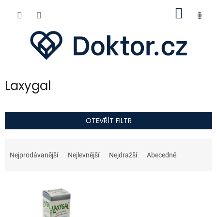
Přejít
NÁKUP
na
obsah
KOŠÍK
Laxygal
OTEVŘÍT FILTR
Ř
a
Nejprodávanější
Nejlevnější
Nejdražší
Abecedně
z
e
V
n
ý
í
p
p