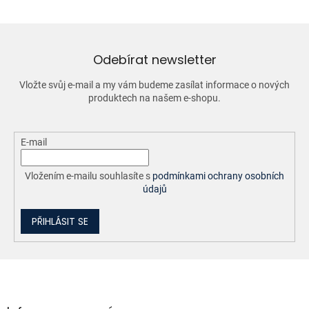
á
d
a
c
í
Odebírat newsletter
p
r
Vložte svůj e-mail a my vám budeme zasílat informace o nových
v
produktech na našem e-shopu.
k
y
v
ý
E-mail
p
i
Vložením e-mailu souhlasíte s
podmínkami ochrany osobních
s
údajů
u
PŘIHLÁSIT SE
Z
á
p